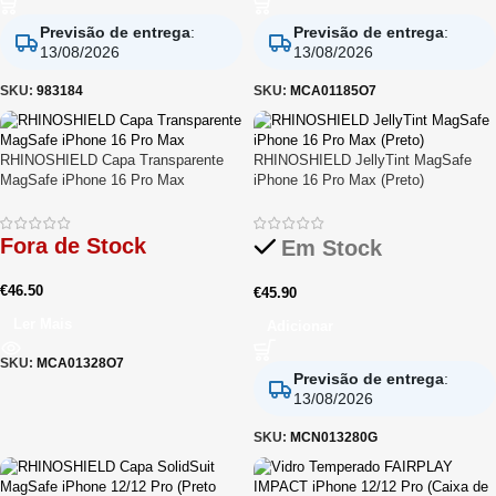
Previsão de entrega
:
Previsão de entrega
:
13/08/2026
13/08/2026
SKU:
983184
SKU:
MCA01185O7
RHINOSHIELD Capa Transparente
RHINOSHIELD JellyTint MagSafe
MagSafe iPhone 16 Pro Max
iPhone 16 Pro Max (Preto)
Fora de Stock
Em Stock
€
46.50
€
45.90
Ler Mais
Adicionar
SKU:
MCA01328O7
Previsão de entrega
:
13/08/2026
SKU:
MCN013280G