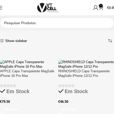
0
€
0.0
Início
Acessórios de Proteção
Show sidebar
APPLE Capa Transparente MagSafe
RHINOSHIELD Capa Transparente
iPhone 16 Pro Max
MagSafe iPhone 12/12 Pro
Em Stock
Em Stock
€
79.50
€
46.50
Adicionar
Adicionar