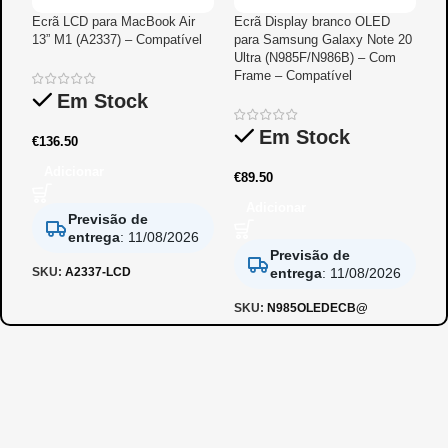
Ecrã LCD para MacBook Air
Ecrã Display branco OLED
E
13” M1 (A2337) – Compatível
para Samsung Galaxy Note 20
S
Ultra (N985F/N986B) – Com
R
Frame – Compatível
Em Stock
Em Stock
€
136.50
€
Adicionar
€
89.50
Adicionar
Previsão de
entrega
:
11/08/2026
Previsão de
SKU:
A2337-LCD
entrega
:
11/08/2026
S
SKU:
N985OLEDECB@