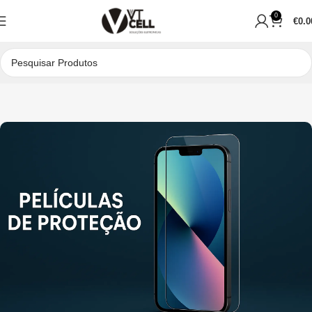
0
€
0.0