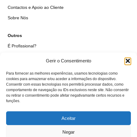
Contactos e Apoio ao Cliente
Sobre Nós
Outros
É Profissional?
Simular Reparação
Gerir o Consentimento
Formulário de Livre Resolução
Para fornecer as melhores experiências, usamos tecnologias como
Qualidade das Peças
cookies para armazenar e/ou aceder a informações do dispositivo.
Consentir com essas tecnologias nos permitirá processar dados, como
comportamento de navegação ou IDs exclusivos neste site. Não consentir
Minha Conta
ou retirar o consentimento pode afetar negativamante certos recursos e
funções.
Área de Cliente
Carrinho
Aceitar
Negar
© VTcell Soluções Electrónicas - Todos os Direitos Reservados - 2018 -