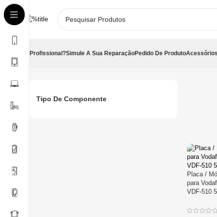
É Profissional?
Simule A Sua Reparação
Pedido De Produto
Acessórios
Início
Peças para Reparações
Telemóveis
Vodafone
Smart E8
Tipo De Componente
Placa / Mó
para Voda
VDF-510 5