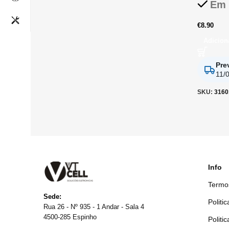
Em 
€
8.90
Adicion
Pre
11/
SKU:
3160
Info
Termo
Sede:
Politi
Rua 26 - Nº 935 - 1 Andar - Sala 4
4500-285 Espinho
Politi