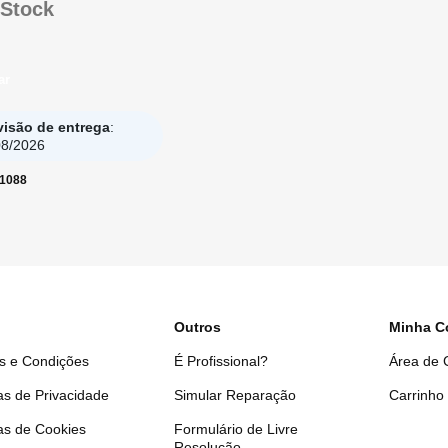
Stock
ar
visão de entrega
:
08/2026
1088
Outros
Minha C
s e Condições
É Profissional?
Área de C
cas de Privacidade
Simular Reparação
Carrinho
cas de Cookies
Formulário de Livre
Resolução