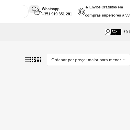
🔥 Envios Gratuitos em
Whatsapp
+351 919 351 281
compras superiores a 99
€
0.
Apenas um resultado