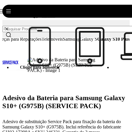
0
Login / Registar
€
0.00
Peças para Reparações
Telemóveis
Samsung
Galaxy S
Galaxy S10 Plus
Clique para aumentar
Adesivo da Bateria para Samsung Galaxy
S10+ (G975B) (SERVICE PACK)
Adesivo de substituição Service Pack para fixação da bateria do
Samsung Galaxy S10+ (G975B). Inclui referência do fabricante