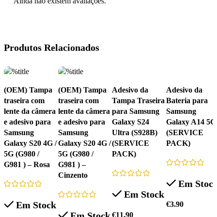
Ainda não existem avaliações.
Produtos Relacionados
(OEM) Tampa
(OEM) Tampa
Adesivo da
Adesivo da
traseira com
traseira com
Tampa Traseira
Bateria para
lente da câmera
lente da câmera
para Samsung
Samsung
e adesivo para
e adesivo para
Galaxy S24
Galaxy A14 5G
Samsung
Samsung
Ultra (S928B)
(SERVICE
Galaxy S20 4G /
Galaxy S20 4G /
(SERVICE
PACK)
5G (G980 /
5G (G980 /
PACK)
G981 ) – Rosa
G981 ) –
Cinzento
Em Stoc
Em Stock
Em Stock
€
3.90
Em Stock
€
11.90