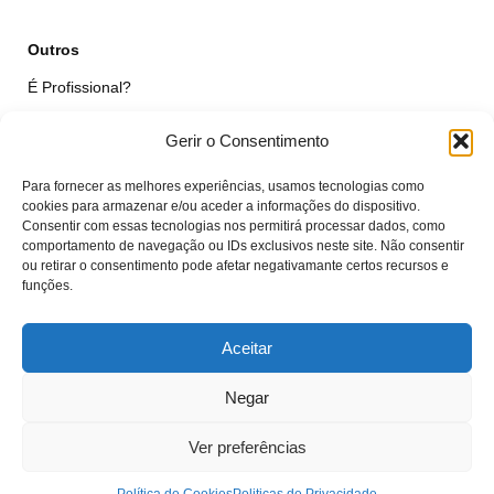
Outros
É Profissional?
Simular Reparação
Gerir o Consentimento
Formulário de Livre Resolução
Para fornecer as melhores experiências, usamos tecnologias como
Qualidade das Peças
cookies para armazenar e/ou aceder a informações do dispositivo.
Consentir com essas tecnologias nos permitirá processar dados, como
comportamento de navegação ou IDs exclusivos neste site. Não consentir
Minha Conta
ou retirar o consentimento pode afetar negativamante certos recursos e
funções.
Área de Cliente
Carrinho
Aceitar
Negar
© VTcell Soluções Electrónicas - Todos os Direitos Reservados - 2018 -
2025
Ver preferências