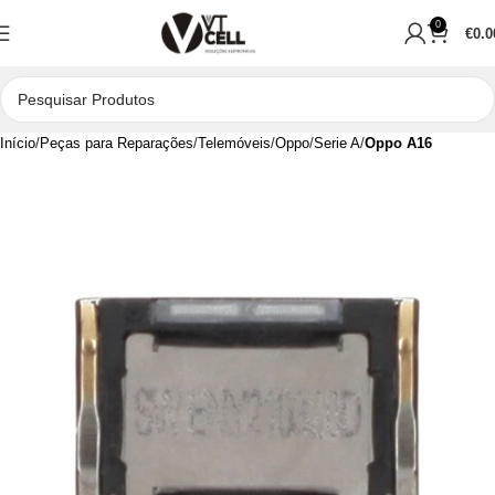
0
€
0.0
Início
Peças para Reparações
Telemóveis
Oppo
Serie A
Oppo A16