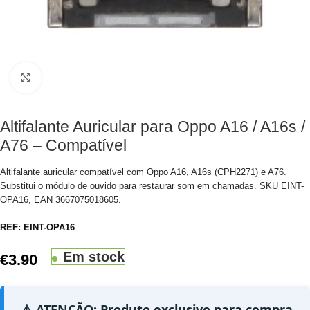
Clique para aumentar
Altifalante Auricular para Oppo A16 / A16s /
A76 – Compatível
Altifalante auricular compatível com Oppo A16, A16s (CPH2271) e A76.
Substitui o módulo de ouvido para restaurar som em chamadas. SKU EINT-
OPA16, EAN 3667075018605.
REF:
EINT-OPA16
Em stock
€
3.90
⚠️ ATENÇÃO: Produto exclusivo para compra