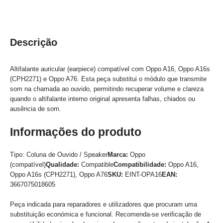
Descrição
Altifalante auricular (earpiece) compatível com Oppo A16, Oppo A16s
(CPH2271) e Oppo A76. Esta peça substitui o módulo que transmite
som na chamada ao ouvido, permitindo recuperar volume e clareza
quando o altifalante interno original apresenta falhas, chiados ou
ausência de som.
Informações do produto
Tipo: Coluna de Ouvido / Speaker
Marca:
Oppo
(compatível)
Qualidade:
Compatible
Compatibilidade:
Oppo A16,
Oppo A16s (CPH2271), Oppo A76
SKU:
EINT-OPA16
EAN:
3667075018605
Peça indicada para reparadores e utilizadores que procuram uma
substituição económica e funcional. Recomenda-se verificação de