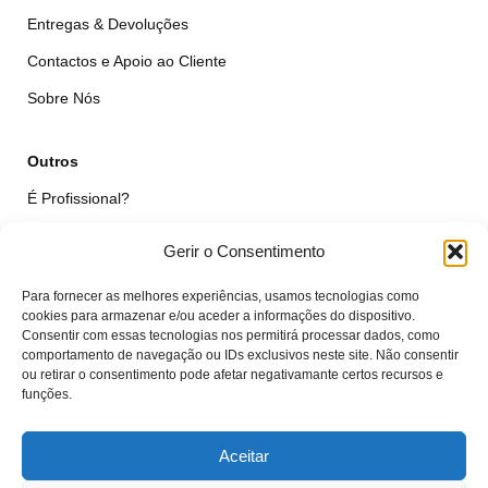
Entregas & Devoluções
Contactos e Apoio ao Cliente
Sobre Nós
Outros
É Profissional?
Simular Reparação
Gerir o Consentimento
Formulário de Livre Resolução
Para fornecer as melhores experiências, usamos tecnologias como
Qualidade das Peças
cookies para armazenar e/ou aceder a informações do dispositivo.
Consentir com essas tecnologias nos permitirá processar dados, como
comportamento de navegação ou IDs exclusivos neste site. Não consentir
Minha Conta
ou retirar o consentimento pode afetar negativamante certos recursos e
funções.
Área de Cliente
Carrinho
Aceitar