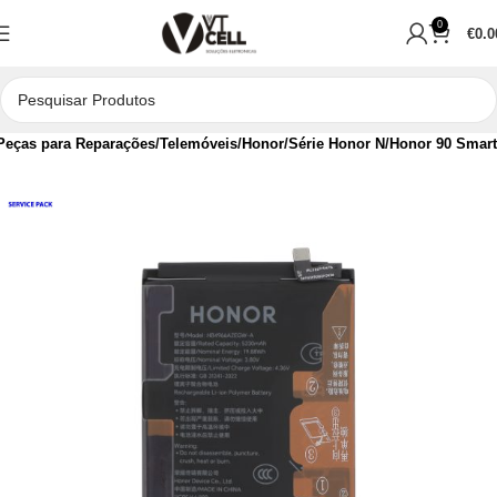
0
€
0.0
Peças para Reparações
Telemóveis
Honor
Série Honor N
Honor 90 Smart