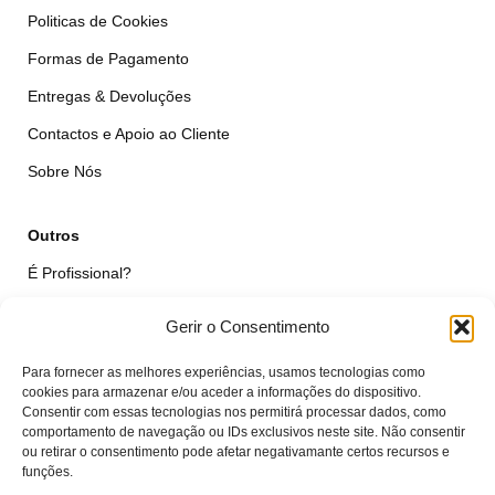
Politicas de Cookies
Formas de Pagamento
Entregas & Devoluções
Contactos e Apoio ao Cliente
Sobre Nós
Outros
É Profissional?
Simular Reparação
Gerir o Consentimento
Formulário de Livre Resolução
Para fornecer as melhores experiências, usamos tecnologias como
Qualidade das Peças
cookies para armazenar e/ou aceder a informações do dispositivo.
Consentir com essas tecnologias nos permitirá processar dados, como
comportamento de navegação ou IDs exclusivos neste site. Não consentir
Minha Conta
ou retirar o consentimento pode afetar negativamante certos recursos e
funções.
Área de Cliente