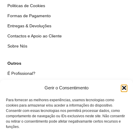
Politicas de Cookies
Formas de Pagamento
Entregas & Devoluções
Contactos e Apoio ao Cliente
Sobre Nós
Outros
É Profissional?
Simular Reparação
Gerir o Consentimento
Formulário de Livre Resolução
Para fornecer as melhores experiências, usamos tecnologias como
Qualidade das Peças
cookies para armazenar e/ou aceder a informações do dispositivo.
Consentir com essas tecnologias nos permitirá processar dados, como
comportamento de navegação ou IDs exclusivos neste site. Não consentir
Minha Conta
ou retirar o consentimento pode afetar negativamante certos recursos e
funções.
Área de Cliente