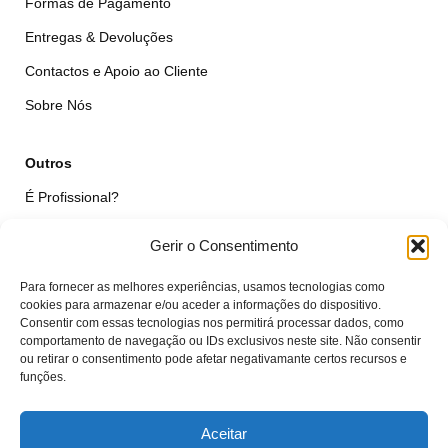
Formas de Pagamento
Entregas & Devoluções
Contactos e Apoio ao Cliente
Sobre Nós
Outros
É Profissional?
Simular Reparação
Gerir o Consentimento
Formulário de Livre Resolução
Para fornecer as melhores experiências, usamos tecnologias como
Qualidade das Peças
cookies para armazenar e/ou aceder a informações do dispositivo.
Consentir com essas tecnologias nos permitirá processar dados, como
comportamento de navegação ou IDs exclusivos neste site. Não consentir
Minha Conta
ou retirar o consentimento pode afetar negativamante certos recursos e
funções.
Área de Cliente
Carrinho
Aceitar