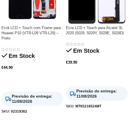
Ecrã LCD + Touch com Frame para
Ecra LCD + Touch para Alcatel 3L
Huawei P10 (VTR-L09 VTR-L29) –
2020 (5029, 5029Y, 5029E, 5029D)
Preto
Em Stock
Em Stock
€
39.90
€
44.90
Adicionar
Adicionar
Previsão de entrega
:
Previsão de entrega
:
11/08/2026
11/08/2026
SKU:
MT65218524MT
SKU:
02319362