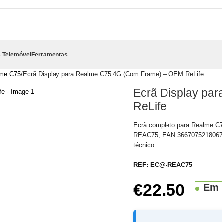
 Telemóvel
Ferramentas
me C75
Ecrã Display para Realme C75 4G (Com Frame) – OEM ReLife
Ecrã Display pa
ReLife
Ecrã completo para Realme C
REAC75, EAN 3667075218067. I
técnico.
REF:
EC@-REAC75
€
22.50
Em 