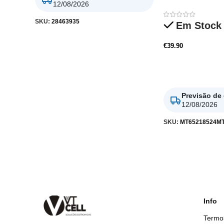
12/08/2026
SKU:
28463935
Em Stock
€
39.90
Adicionar
Previsão de
12/08/2026
SKU:
MT65218524M
Info
Termo