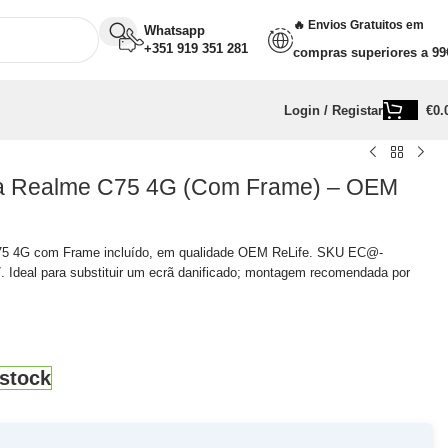
🔥 Envios Gratuitos em
Whatsapp
+351 919 351 281
compras superiores a 99
Login / Registar
€
0.
ra Realme C75 4G (Com Frame) – OEM
75 4G com Frame incluído, em qualidade OEM ReLife. SKU EC@-
deal para substituir um ecrã danificado; montagem recomendada por
stock