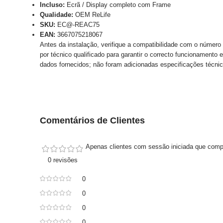
Incluso:
Ecrã / Display completo com Frame
Qualidade:
OEM ReLife
SKU:
EC@-REAC75
EAN:
3667075218067
Antes da instalação, verifique a compatibilidade com o núme
por técnico qualificado para garantir o correcto funcionamento 
dados fornecidos; não foram adicionadas especificações técni
Comentários de Clientes
Apenas clientes com sessão iniciada que comp
0 revisões
0
0
0
0