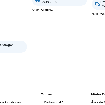
12/08/2026
Pr
12
SKU:
55038194
SKU:
058
 entrega
:
T
Outros
Minha C
s e Condições
É Profissional?
Área de C