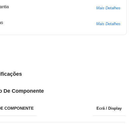
antia
Mais Detalhes
as
Mais Detalhes
ificações
o De Componente
DE COMPONENTE
Ecrã / Display