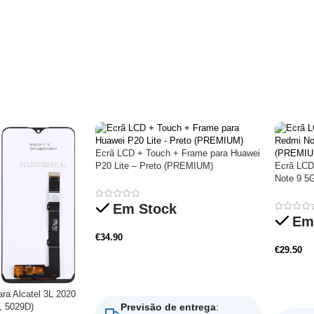
Ecrã LCD + Touch + Frame para Huawei
P20 Lite – Preto (PREMIUM)
Ecrã LCD
Note 9 5
Em Stock
Em
€
34.90
€
29.50
Adicionar
Adicio
ra Alcatel 3L 2020
, 5029D)
Previsão de entrega
: