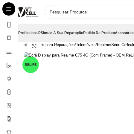
É Profissional?
Simule A Sua Reparação
Pedido De Produto
Acessórios
Início
Peças para Reparações
Telemóveis
Realme
Série C
Real
Clique para aumentar
RELIFE