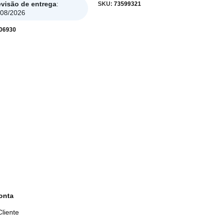
evisão de entrega
:
SKU:
73599321
/08/2026
06930
onta
liente