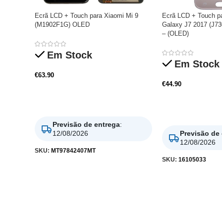
Ecrã LCD + Touch para Xiaomi Mi 9
Ecrã LCD + Touch p
(M1902F1G) OLED
Galaxy J7 2017 (J73
– (OLED)
Em Stock
Em Stock
€
63.90
€
44.90
Adicionar
Adicionar
Previsão de entrega
:
12/08/2026
Previsão de
12/08/2026
SKU:
MT97842407MT
SKU:
16105033