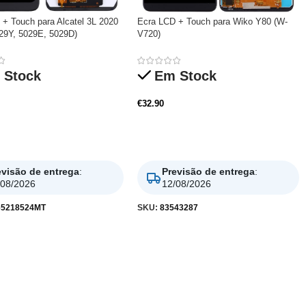
 + Touch para Alcatel 3L 2020
Ecra LCD + Touch para Wiko Y80 (W-
029Y, 5029E, 5029D)
V720)
 Stock
Em Stock
€
32.90
nar
Adicionar
evisão de entrega
:
Previsão de entrega
:
/08/2026
12/08/2026
5218524MT
SKU:
83543287