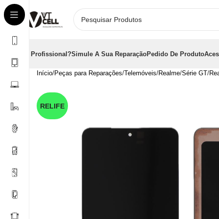
É Profissional?
Simule A Sua Reparação
Pedido De Produto
Aces
Início
Peças para Reparações
Telemóveis
Realme
Série GT
Re
RELIFE