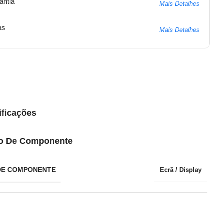
antia
Mais Detalhes
as
Mais Detalhes
ificações
o De Componente
DE COMPONENTE
Ecrã / Display