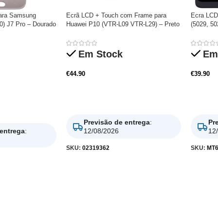
ara Samsung
Ecrã LCD + Touch com Frame para
Ecra LCD
0) J7 Pro – Dourado
Huawei P10 (VTR-L09 VTR-L29) – Preto
(5029, 5
Em Stock
Em
€
44.90
€
39.90
Adicionar
Adicio
Previsão de entrega
:
Pr
 entrega
:
12/08/2026
12
SKU:
02319362
SKU:
MT6