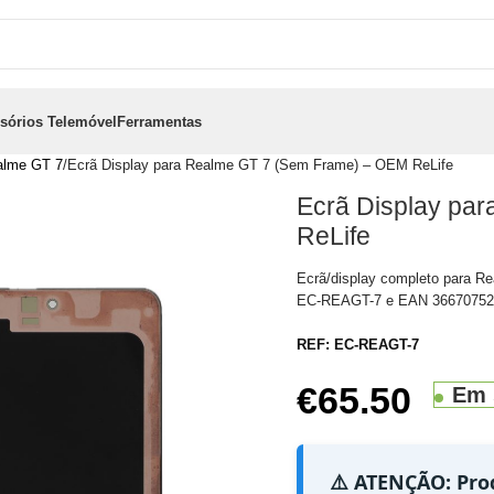
sórios Telemóvel
Ferramentas
alme GT 7
Ecrã Display para Realme GT 7 (Sem Frame) – OEM ReLife
Ecrã Display pa
ReLife
Ecrã/display completo para R
EC-REAGT-7 e EAN 3667075217
REF:
EC-REAGT-7
€
65.50
Em 
⚠️ ATENÇÃO: Pro