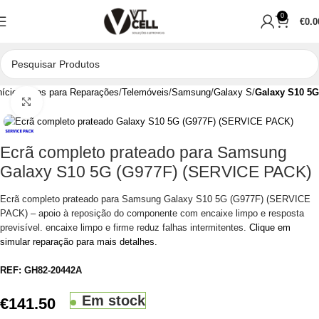
0
€
0.0
nício
Peças para Reparações
Telemóveis
Samsung
Galaxy S
Galaxy S10 5G
Clique para aumentar
Ecrã completo prateado para Samsung
Galaxy S10 5G (G977F) (SERVICE PACK)
Ecrã completo prateado para Samsung Galaxy S10 5G (G977F) (SERVICE
PACK) – apoio à reposição do componente com encaixe limpo e resposta
previsível. encaixe limpo e firme reduz falhas intermitentes.
Clique em
simular reparação para mais detalhes.
REF:
GH82-20442A
Em stock
€
141.50