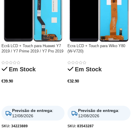
Ecrã LCD + Touch para Huawei Y7
Ecra LCD + Touch para Wiko Y80
2019 / Y7 Prime 2019 / Y7 Pro 2019
(W-V720)
Em Stock
Em Stock
€
39.90
€
32.90
Adicionar
Adicionar
Previsão de entrega
:
Previsão de entrega
:
12/08/2026
12/08/2026
SKU:
34223889
SKU:
83543287