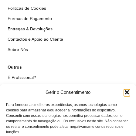
Politicas de Cookies
Formas de Pagamento
Entregas & Devoluções
Contactos e Apoio ao Cliente
Sobre Nós
Outros
É Profissional?
Simular Reparação
Gerir o Consentimento
Formulário de Livre Resolução
Para fornecer as melhores experiências, usamos tecnologias como
Qualidade das Peças
cookies para armazenar e/ou aceder a informações do dispositivo.
Consentir com essas tecnologias nos permitirá processar dados, como
comportamento de navegação ou IDs exclusivos neste site. Não consentir
Minha Conta
ou retirar o consentimento pode afetar negativamante certos recursos e
funções.