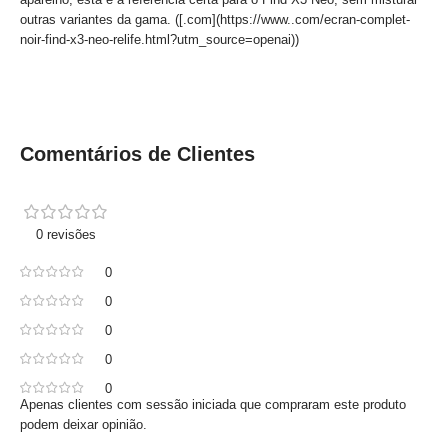
outras variantes da gama. ([.com](https://www..com/ecran-complet-
noir-find-x3-neo-relife.html?utm_source=openai))
Comentários de Clientes
0 revisões
0
0
0
0
0
Apenas clientes com sessão iniciada que compraram este produto
podem deixar opinião.