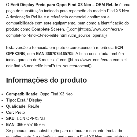
O
Ecrã Display Preto para Oppo Find X3 Neo – OEM ReLife
é uma
peça de substituição indicada para reparação do modelo Find X3 Neo.
A designação ReLife e a referência comercial confirmam a
compatibilidade com este equipamento, bem como a identificação do
produto como
Complete Screen
. ([.com](https://www..com/ecran-
complet-noir-find-x3-neo-relife.html?utm_source=openai))
Esta versão é fornecida em preto e corresponde à referência
ECN-
OPFX3NB
, com
EAN 3667075165705
. A ficha consultada também
indica garantia de 6 meses. ([.com](https://www..com/ecran-complet-
noir-find-x3-neo-relife.html?utm_source=openai))
Informações do produto
Compatibilidade:
Oppo Find X3 Neo
Tipo:
Ecrã / Display
Qualidade:
ReLife
Cor:
Preto
SKU:
ECN-OPFX3NB
EAN:
3667075165705
Se procuras uma substituição para restaurar o conjunto frontal do
aparelho, esta é a referência certa para o Find X3 Neo, sem misturar