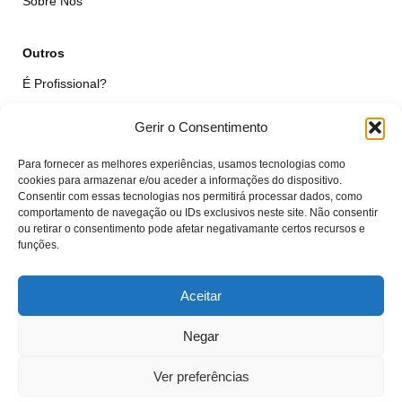
Sobre Nós
Outros
É Profissional?
Simular Reparação
Gerir o Consentimento
Formulário de Livre Resolução
Para fornecer as melhores experiências, usamos tecnologias como
Qualidade das Peças
cookies para armazenar e/ou aceder a informações do dispositivo.
Consentir com essas tecnologias nos permitirá processar dados, como
comportamento de navegação ou IDs exclusivos neste site. Não consentir
Minha Conta
ou retirar o consentimento pode afetar negativamante certos recursos e
funções.
Área de Cliente
Carrinho
Aceitar
Negar
© VTcell Soluções Electrónicas - Todos os Direitos Reservados - 2018 -
2025
Ver preferências