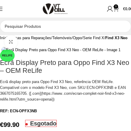
0
€
0.0
Início
Peças para Reparações
Telemóveis
Oppo
Serie Find X
Find X3 Neo
Clique para aumentar
RELIFE
Ecrã Display Preto para Oppo Find X3 Neo
– OEM ReLife
Ecrã display preto para Oppo Find X3 Neo, referência OEM ReLife.
Compatível com o modelo Find X3 Neo, com SKU ECN-OPFX3NB e EAN
3667075165705. ([.com](https://www..com/ecran-complet-noir-find-x3-neo-
relife.html?utm_source=openai))
REF:
ECN-OPFX3NB
Esgotado
€
99.90