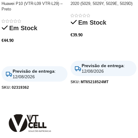
Huawei P10 (VTR-L09 VTR-L29) –
2020 (5029, 5029Y, 5029E, 5029D)
Preto
Em Stock
Em Stock
€
39.90
€
44.90
Adicionar
Adicionar
Previsão de entrega
:
Previsão de entrega
:
12/08/2026
12/08/2026
SKU:
MT65218524MT
SKU:
02319362