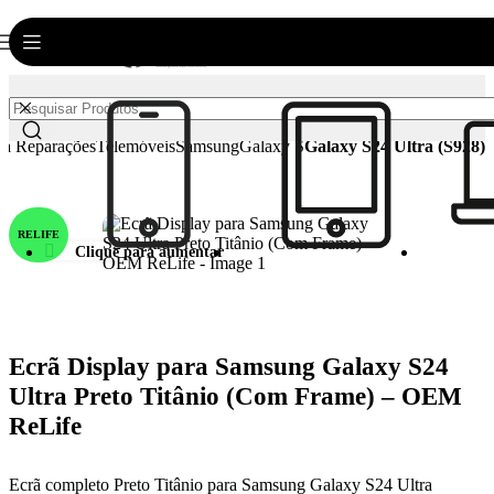
0
Login / Registar
€
0.00
ra Reparações
Telemóveis
Samsung
Galaxy S
Galaxy S24 Ultra (S928)
RELIFE
Clique para aumentar
Ecrã Display para Samsung Galaxy S24
Ultra Preto Titânio (Com Frame) – OEM
ReLife
Ecrã completo Preto Titânio para Samsung Galaxy S24 Ultra