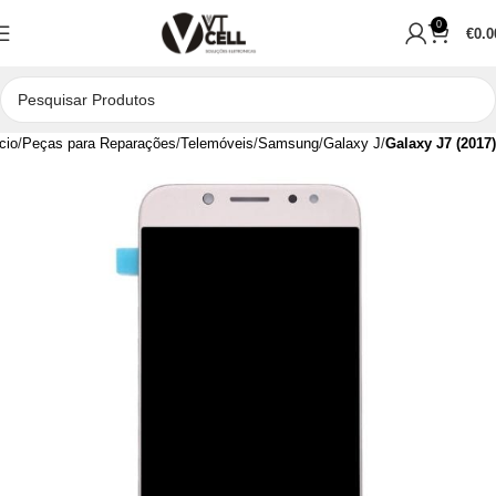
0
€
0.0
cio
Peças para Reparações
Telemóveis
Samsung
Galaxy J
Galaxy J7 (2017)