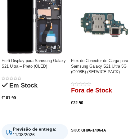
Ecrã Display para Samsung Galaxy
Flex do Conector de Carga para
S21 Ultra – Preto (OLED)
Samsung Galaxy S21 Ultra 5G
(G998B) (SERVICE PACK)
Em Stock
Fora de Stock
€
101.90
€
22.50
Adicionar
Ler Mais
Previsão de entrega
:
SKU:
GH96-14064A
11/08/2026