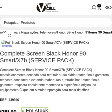
0
€
0.0
cio
Peças para Reparações
Telemóveis
Honor
Série Honor N
Honor 90 Smart
Clique para aumentar
Complete Screen Black Honor 90
Smart/X7b (SERVICE PACK)
Complete Screen Black Honor 90 Smart/X7b (SERVICE PACK) –
reposicionamento pensada para restituir o uso diário testes finais garantem
resposta consistente evitando reaberturas e retrabalhos testes finais
garantem resposta consistente mantendo a experiência original do
equipamento
Clique em simular reparação para mais detalhes.
REF:
439946
Em stock
€
99.90