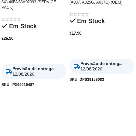
6X) 46BN36A02093 (SERVICE
(A037, A025G, A037G) (OEM)
PACK)
Em Stock
Em Stock
€
17.90
€
26.90
Adicionar
Adicionar
Previsão de entrega
:
Previsão de entrega
:
12/08/2026
12/08/2026
SKU:
DPS39159083
SKU:
IPX99016487