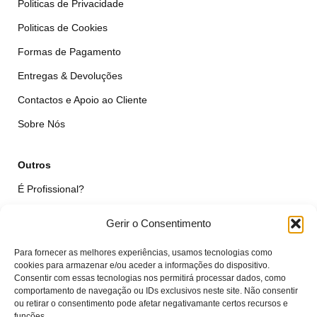
Politicas de Privacidade
Politicas de Cookies
Formas de Pagamento
Entregas & Devoluções
Contactos e Apoio ao Cliente
Sobre Nós
Outros
É Profissional?
Simular Reparação
Gerir o Consentimento
Formulário de Livre Resolução
Para fornecer as melhores experiências, usamos tecnologias como
Qualidade das Peças
cookies para armazenar e/ou aceder a informações do dispositivo.
Consentir com essas tecnologias nos permitirá processar dados, como
comportamento de navegação ou IDs exclusivos neste site. Não consentir
Minha Conta
ou retirar o consentimento pode afetar negativamante certos recursos e
funções.