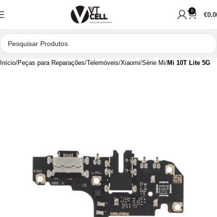
0
€
0.0
Início
Peças para Reparações
Telemóveis
Xiaomi
Série Mi
Mi 10T Lite 5G