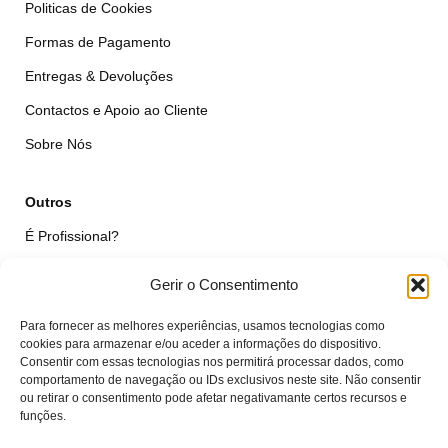
Politicas de Cookies
Formas de Pagamento
Entregas & Devoluções
Contactos e Apoio ao Cliente
Sobre Nós
Outros
É Profissional?
Simular Reparação
Gerir o Consentimento
Formulário de Livre Resolução
Para fornecer as melhores experiências, usamos tecnologias como
Qualidade das Peças
cookies para armazenar e/ou aceder a informações do dispositivo.
Consentir com essas tecnologias nos permitirá processar dados, como
comportamento de navegação ou IDs exclusivos neste site. Não consentir
Minha Conta
ou retirar o consentimento pode afetar negativamante certos recursos e
funções.
Área de Cliente