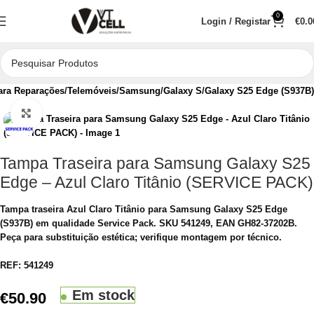
0
Login / Registar
€
0.0
ara Reparações
Telemóveis
Samsung
Galaxy S
Galaxy S25 Edge (S937B)
Clique para aumentar
Tampa Traseira para Samsung Galaxy S25
Edge – Azul Claro Titânio (SERVICE PACK)
Tampa traseira Azul Claro Titânio para Samsung Galaxy S25 Edge
(S937B) em qualidade Service Pack. SKU 541249, EAN GH82-37202B.
Peça para substituição estética; verifique montagem por técnico.
REF:
541249
Em stock
€
50.90