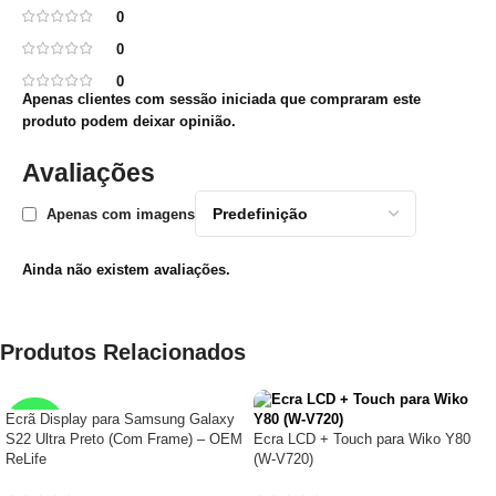
0
0
0
Apenas clientes com sessão iniciada que compraram este
produto podem deixar opinião.
Avaliações
Apenas com imagens
Ainda não existem avaliações.
Produtos Relacionados
Ecrã Display para Samsung Galaxy
RELIFE
S22 Ultra Preto (Com Frame) – OEM
Ecra LCD + Touch para Wiko Y80
ReLife
(W-V720)