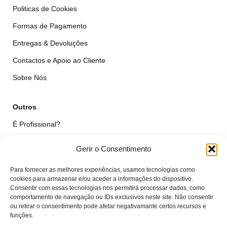
Politicas de Cookies
Formas de Pagamento
Entregas & Devoluções
Contactos e Apoio ao Cliente
Sobre Nós
Outros
É Profissional?
Simular Reparação
Gerir o Consentimento
Formulário de Livre Resolução
Para fornecer as melhores experiências, usamos tecnologias como
Qualidade das Peças
cookies para armazenar e/ou aceder a informações do dispositivo.
Consentir com essas tecnologias nos permitirá processar dados, como
comportamento de navegação ou IDs exclusivos neste site. Não consentir
Minha Conta
ou retirar o consentimento pode afetar negativamante certos recursos e
funções.
Área de Cliente