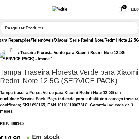
0
€
0.0
para Reparações
Telemóveis
Xiaomi
Serie Redmi Note
Redmi Note 12 5G
Clique para aumentar
Tampa Traseira Floresta Verde para Xiaomi
Redmi Note 12 5G (SERVICE PACK)
Tampa traseira Forest Verde para Xiaomi Redmi Note 12 5G em
qualidade Service Pack. Peça indicada para substituir a carcaça traseira
danificada; SKU 898165, EAN 1610111000731C. Garantia indicada de 3
meses.
REF:
898165
Em stock
€
14.90