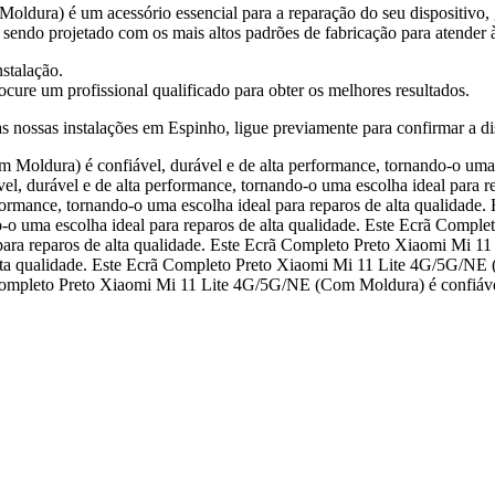
ra) é um acessório essencial para a reparação do seu dispositivo, ga
s, sendo projetado com os mais altos padrões de fabricação para atender 
nstalação.
ure um profissional qualificado para obter os melhores resultados.
as nossas instalações em Espinho, ligue previamente para confirmar a di
oldura) é confiável, durável e de alta performance, tornando-o uma e
 durável e de alta performance, tornando-o uma escolha ideal para re
ormance, tornando-o uma escolha ideal para reparos de alta qualidad
do-o uma escolha ideal para reparos de alta qualidade. Este Ecrã Com
 para reparos de alta qualidade. Este Ecrã Completo Preto Xiaomi Mi 1
alta qualidade. Este Ecrã Completo Preto Xiaomi Mi 11 Lite 4G/5G/NE (
 Completo Preto Xiaomi Mi 11 Lite 4G/5G/NE (Com Moldura) é confiável