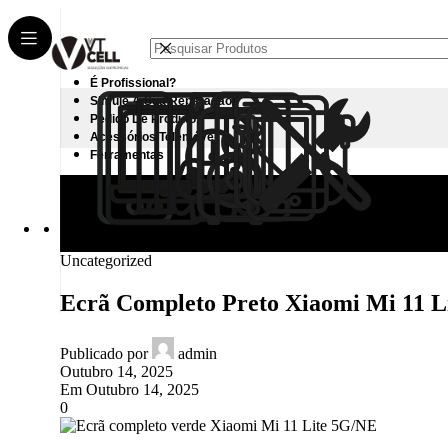
É Profissional?
Simule A Sua Reparação
Pedido De Produto
Acessórios Telemóvel
Ferramentas
Blog
Início
Uncategorized
Uncategorized
Ecrã Completo Preto Xiaomi Mi 11 
Publicado por
admin
Outubro 14, 2025
Em Outubro 14, 2025
0