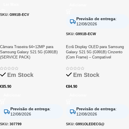
Ler Mais
Adicionar
SKU:
G991B-ECV
Previsão de entrega
:
12/08/2026
SKU:
G991B-ECW
Câmara Traseira 64+12MP para
Ecrã Display OLED para Samsung
Samsung Galaxy S21 5G (G991B)
Galaxy S21 5G (G991B) Cinzento
(SERVICE PACK)
(Com Frame) – Compatível
Em Stock
Em Stock
€
85.90
€
84.90
Adicionar
Adicionar
Previsão de entrega
:
Previsão de entrega
:
12/08/2026
12/08/2026
SKU:
307799
SKU:
G991OLEDECG@