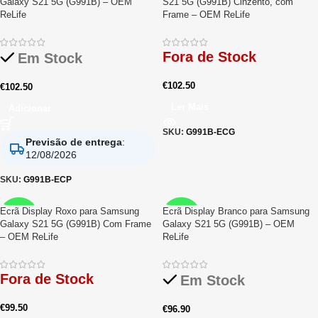
Galaxy S21 5G (G991B) – OEM
S21 5G (G991B) Cinzento, com
ReLife
Frame – OEM ReLife
Fora de Stock
Em Stock
€
102.50
€
102.50
Ler Mais
Adicionar
SKU:
G991B-ECG
Previsão de entrega
:
12/08/2026
SKU:
G991B-ECP
Ecrã Display Roxo para Samsung
Ecrã Display Branco para Samsung
RELIFE
RELIFE
Galaxy S21 5G (G991B) Com Frame
Galaxy S21 5G (G991B) – OEM
– OEM ReLife
ReLife
Fora de Stock
Em Stock
€
99.50
€
96.90