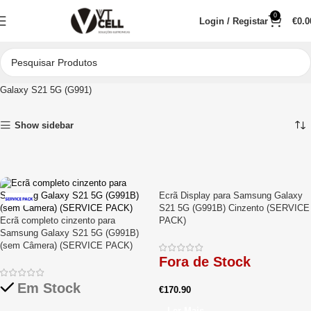
0
Login / Registar
€
0.0
Início
Peças para Reparações
Telemóveis
Samsung
Galaxy S
Galaxy S21 5G (G991)
Show sidebar
Ecrã Display para Samsung Galaxy
S21 5G (G991B) Cinzento (SERVICE
Ecrã completo cinzento para
PACK)
Samsung Galaxy S21 5G (G991B)
(sem Câmera) (SERVICE PACK)
Fora de Stock
Em Stock
€
170.90
Ler Mais