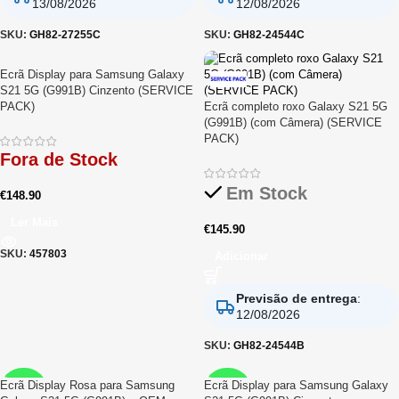
13/08/2026
12/08/2026
SKU:
GH82-27255C
SKU:
GH82-24544C
Ecrã Display para Samsung Galaxy
S21 5G (G991B) Cinzento (SERVICE
PACK)
Ecrã completo roxo Galaxy S21 5G
(G991B) (com Câmera) (SERVICE
PACK)
Fora de Stock
Em Stock
€
148.90
Ler Mais
€
145.90
SKU:
457803
Adicionar
Previsão de entrega
:
12/08/2026
SKU:
GH82-24544B
Ecrã Display Rosa para Samsung
Ecrã Display para Samsung Galaxy
RELIFE
RELIFE