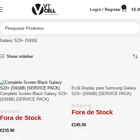
0
Login / Registar
€
0.0
Início
Peças para Reparações
Telemóveis
Samsung
Galaxy S
Galaxy S23+ (S916)
Show sidebar
Ecrã Display para Samsung Galaxy
Complete Screen Black Galaxy S23+
S23+ (S916B) (SERVICE PACK)
(S916B) (SERVICE PACK)
Fora de Stock
Fora de Stock
€
145.50
€
235.90
Ler Mais
Ler Mais