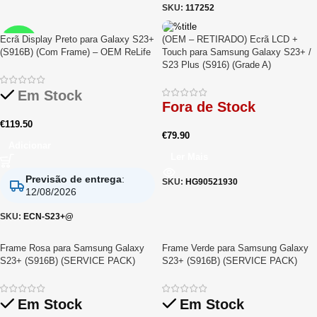
SKU:
117252
Ecrã Display Preto para Galaxy S23+
(OEM – RETIRADO) Ecrã LCD +
RELIFE
(S916B) (Com Frame) – OEM ReLife
Touch para Samsung Galaxy S23+ /
S23 Plus (S916) (Grade A)
Em Stock
Fora de Stock
€
119.50
€
79.90
Adicionar
Ler Mais
Previsão de entrega
:
SKU:
HG90521930
12/08/2026
SKU:
ECN-S23+@
Frame Rosa para Samsung Galaxy
Frame Verde para Samsung Galaxy
S23+ (S916B) (SERVICE PACK)
S23+ (S916B) (SERVICE PACK)
Em Stock
Em Stock