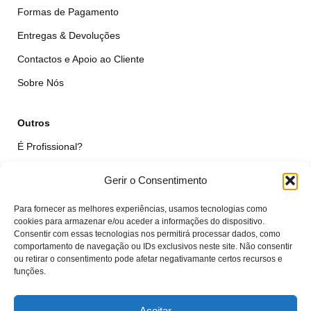
Formas de Pagamento
Entregas & Devoluções
Contactos e Apoio ao Cliente
Sobre Nós
Outros
É Profissional?
Simular Reparação
Gerir o Consentimento
Formulário de Livre Resolução
Para fornecer as melhores experiências, usamos tecnologias como
Qualidade das Peças
cookies para armazenar e/ou aceder a informações do dispositivo.
Consentir com essas tecnologias nos permitirá processar dados, como
comportamento de navegação ou IDs exclusivos neste site. Não consentir
Minha Conta
ou retirar o consentimento pode afetar negativamante certos recursos e
funções.
Área de Cliente
Carrinho
Aceitar