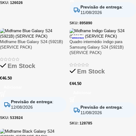
SKU:
126026
Previsão de entrega
:
11/08/2026
SKU:
895890
Midframe Blue Galaxy S24 (S921B)
Quadro intermédio índigo para
(SERVICE PACK)
Samsung Galaxy S24 (S921B)
(SERVICE PACK)
Em Stock
Em Stock
€
46.50
€
44.50
Adicionar
Adicionar
Previsão de entrega
:
12/08/2026
Previsão de entrega
:
11/08/2026
SKU:
533924
SKU:
128785