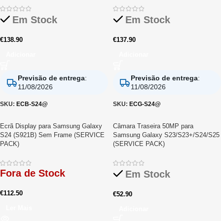
Em Stock
Em Stock
€
138.90
€
137.90
Adicionar
Adicionar
Previsão de entrega
:
Previsão de entrega
:
11/08/2026
11/08/2026
SKU:
ECB-S24@
SKU:
ECG-S24@
Ecrã Display para Samsung Galaxy
Câmara Traseira 50MP para
S24 (S921B) Sem Frame (SERVICE
Samsung Galaxy S23/S23+/S24/S25
PACK)
(SERVICE PACK)
Fora de Stock
Em Stock
€
112.50
€
52.90
Ler Mais
Adicionar