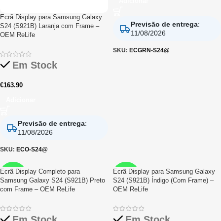
Adicionar
Ecrã Display para Samsung Galaxy
Previsão de entrega
:
S24 (S921B) Laranja com Frame –
11/08/2026
OEM ReLife
SKU:
ECGRN-S24@
Em Stock
€
163.90
Adicionar
Previsão de entrega
:
11/08/2026
SKU:
ECO-S24@
Ecrã Display Completo para
Ecrã Display para Samsung Galaxy
RELIFE
RELIFE
Samsung Galaxy S24 (S921B) Preto
S24 (S921B) Índigo (Com Frame) –
com Frame – OEM ReLife
OEM ReLife
Em Stock
Em Stock