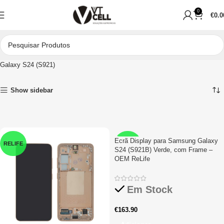
0
€
0.0
Início
Peças para Reparações
Telemóveis
Samsung
Galaxy S
Galaxy S24 (S921)
Show sidebar
Ecrã Display para Samsung Galaxy
RELIFE
RELIFE
S24 (S921B) Verde, com Frame –
OEM ReLife
Em Stock
€
163.90