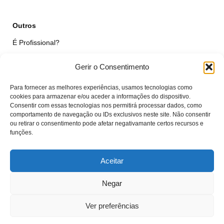
Outros
É Profissional?
Simular Reparação
Gerir o Consentimento
Formulário de Livre Resolução
Para fornecer as melhores experiências, usamos tecnologias como
Qualidade das Peças
cookies para armazenar e/ou aceder a informações do dispositivo.
Consentir com essas tecnologias nos permitirá processar dados, como
comportamento de navegação ou IDs exclusivos neste site. Não consentir
Minha Conta
ou retirar o consentimento pode afetar negativamante certos recursos e
funções.
Área de Cliente
Carrinho
Aceitar
Negar
© VTcell Soluções Electrónicas - Todos os Direitos Reservados - 2018 -
2025
Ver preferências