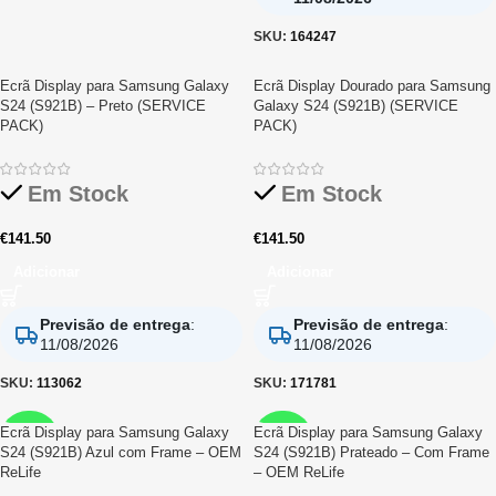
SKU:
164247
Ecrã Display para Samsung Galaxy
Ecrã Display Dourado para Samsung
S24 (S921B) – Preto (SERVICE
Galaxy S24 (S921B) (SERVICE
PACK)
PACK)
Em Stock
Em Stock
€
141.50
€
141.50
Adicionar
Adicionar
Previsão de entrega
:
Previsão de entrega
:
11/08/2026
11/08/2026
SKU:
113062
SKU:
171781
Ecrã Display para Samsung Galaxy
Ecrã Display para Samsung Galaxy
RELIFE
RELIFE
S24 (S921B) Azul com Frame – OEM
S24 (S921B) Prateado – Com Frame
ReLife
– OEM ReLife