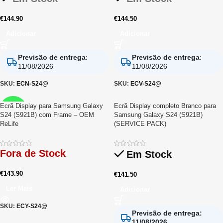
€
144.90
€
144.50
Adicionar
Adicionar
Previsão de entrega
:
Previsão de entrega
:
11/08/2026
11/08/2026
SKU:
ECN-S24@
SKU:
ECV-S24@
Ecrã Display para Samsung Galaxy
Ecrã Display completo Branco para
RELIFE
S24 (S921B) com Frame – OEM
Samsung Galaxy S24 (S921B)
ReLife
(SERVICE PACK)
Fora de Stock
Em Stock
€
143.90
€
141.50
Ler Mais
Adicionar
SKU:
ECY-S24@
Previsão de entrega
:
11/08/2026