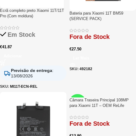
Ecrã completo preto Xiaomi 11T/11T
Bateria para Xiaomi 11T BM59
Pro (Com moldura)
(SERVICE PACK)
Em Stock
Fora de Stock
€
41.87
€
27.50
Adicionar
Ler Mais
SKU:
492182
Previsão de entrega
:
13/08/2026
SKU:
MI11T-ECN-REL
Câmara Traseira Principal 108MP
RELIFE
para Xiaomi 11T – OEM ReLife
Fora de Stock
€
13.90