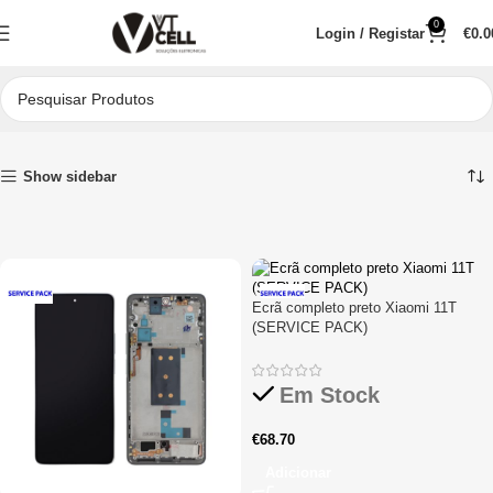
0
Login / Registar
€
0.0
Início
Peças para Reparações
Telemóveis
Xiaomi
Série Xiaomi
Xiaomi 11T
Show sidebar
Ecrã completo preto Xiaomi 11T
(SERVICE PACK)
Em Stock
€
68.70
Adicionar