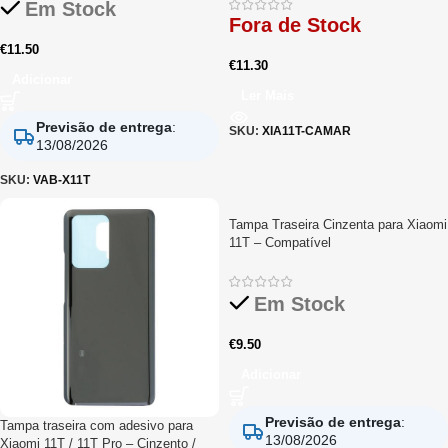
Em Stock
Fora de Stock
€
11.50
€
11.30
Adicionar
Ler Mais
Previsão de entrega
:
SKU:
XIA11T-CAMAR
13/08/2026
SKU:
VAB-X11T
Tampa Traseira Cinzenta para Xiaomi
11T – Compatível
Em Stock
€
9.50
Adicionar
Previsão de entrega
:
Tampa traseira com adesivo para
13/08/2026
Xiaomi 11T / 11T Pro – Cinzento /