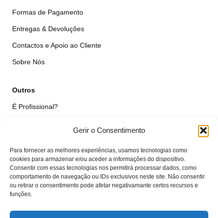
Formas de Pagamento
Entregas & Devoluções
Contactos e Apoio ao Cliente
Sobre Nós
Outros
É Profissional?
Simular Reparação
Gerir o Consentimento
Formulário de Livre Resolução
Para fornecer as melhores experiências, usamos tecnologias como
Qualidade das Peças
cookies para armazenar e/ou aceder a informações do dispositivo.
Consentir com essas tecnologias nos permitirá processar dados, como
comportamento de navegação ou IDs exclusivos neste site. Não consentir
Minha Conta
ou retirar o consentimento pode afetar negativamante certos recursos e
funções.
Área de Cliente
Carrinho