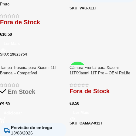
Preto
SKU:
VAG-X11T
Fora de Stock
€
10.50
Ler Mais
SKU:
19623754
Tampa Traseira para Xiaomi 11T
Câmara Frontal para Xiaomi
RELIFE
Branca – Compatível
11T/Xiaomi 11T Pro – OEM ReLife
Fora de Stock
Em Stock
€
8.50
€
9.50
Ler Mais
Adicionar
SKU:
CAMAV-X11T
Previsão de entrega
:
13/08/2026