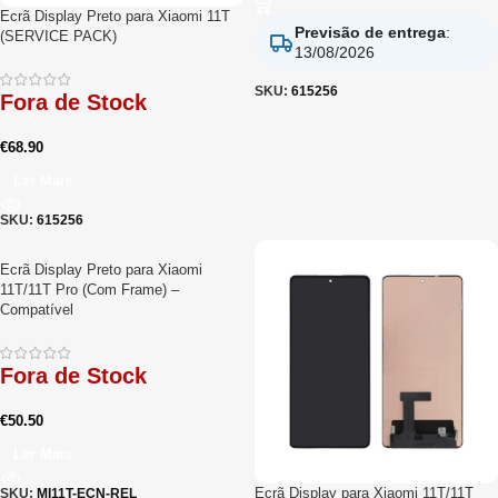
Ecrã Display Preto para Xiaomi 11T
Previsão de entrega
:
(SERVICE PACK)
13/08/2026
SKU:
615256
Fora de Stock
€
68.90
Ler Mais
SKU:
615256
Ecrã Display Preto para Xiaomi
11T/11T Pro (Com Frame) –
Compatível
Fora de Stock
€
50.50
Ler Mais
Ecrã Display para Xiaomi 11T/11T
SKU:
MI11T-ECN-REL