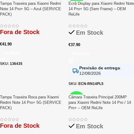
Tampa Traseira para Xiaomi Redmi
Ecrã Display para Xiaomi Redmi Note
RELIFE
Note 14 Pro+ 5G – Azul (SERVICE
14 Pro+ 5G (Sem Frame) – OEM
PACK)
ReLife
Fora de Stock
Em Stock
€
41.90
€
37.90
Ler Mais
Adicionar
SKU:
136435
Previsão de entrega
:
12/08/2026
SKU:
ECN-RN14PL5
Tampa Traseira Roxa para Xiaomi
Câmara Traseira Principal 200MP
RELIFE
Redmi Note 14 Pro+ 5G (SERVICE
para Xiaomi Redmi Note 14 Pro / 14
PACK)
Pro+ – OEM ReLife
Fora de Stock
Em Stock