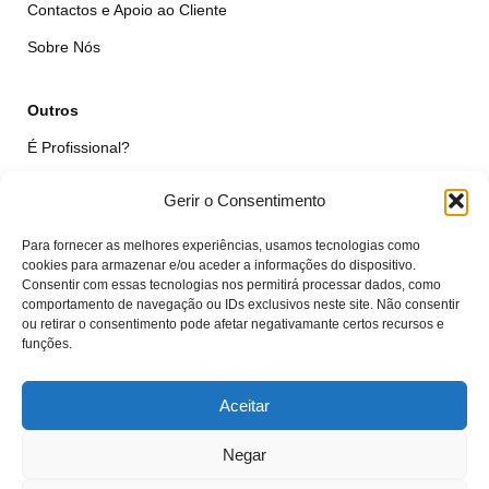
Contactos e Apoio ao Cliente
Sobre Nós
Outros
É Profissional?
Simular Reparação
Gerir o Consentimento
Formulário de Livre Resolução
Para fornecer as melhores experiências, usamos tecnologias como
Qualidade das Peças
cookies para armazenar e/ou aceder a informações do dispositivo.
Consentir com essas tecnologias nos permitirá processar dados, como
comportamento de navegação ou IDs exclusivos neste site. Não consentir
Minha Conta
ou retirar o consentimento pode afetar negativamante certos recursos e
funções.
Área de Cliente
Carrinho
Aceitar
Negar
© VTcell Soluções Electrónicas - Todos os Direitos Reservados - 2018 -
2025