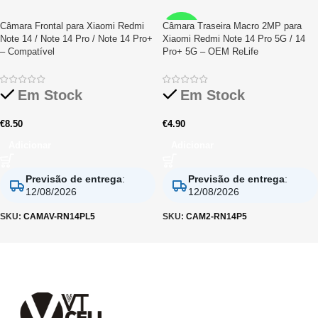
Câmara Frontal para Xiaomi Redmi
Câmara Traseira Macro 2MP para
RELIFE
Note 14 / Note 14 Pro / Note 14 Pro+
Xiaomi Redmi Note 14 Pro 5G / 14
– Compatível
Pro+ 5G – OEM ReLife
Em Stock
Em Stock
€
8.50
€
4.90
Adicionar
Adicionar
Previsão de entrega
:
Previsão de entrega
:
12/08/2026
12/08/2026
SKU:
CAMAV-RN14PL5
SKU:
CAM2-RN14P5