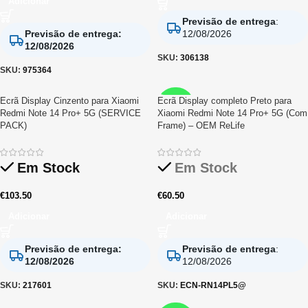
Adicionar
Previsão de entrega
:
Previsão de entrega
:
12/08/2026
12/08/2026
SKU:
306138
SKU:
975364
Ecrã Display Cinzento para Xiaomi
Ecrã Display completo Preto para
RELIFE
Redmi Note 14 Pro+ 5G (SERVICE
Xiaomi Redmi Note 14 Pro+ 5G (Com
PACK)
Frame) – OEM ReLife
Em Stock
Em Stock
€
103.50
€
60.50
Adicionar
Adicionar
Previsão de entrega
:
Previsão de entrega
:
12/08/2026
12/08/2026
SKU:
217601
SKU:
ECN-RN14PL5@