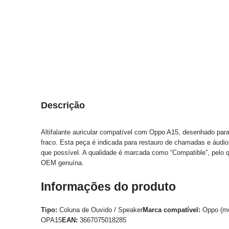
Descrição
Altifalante auricular compatível com Oppo A15, desenhado para
fraco. Esta peça é indicada para restauro de chamadas e áudio
que possível. A qualidade é marcada como “Compatible”, pelo q
OEM genuína.
Informações do produto
Tipo:
Coluna de Ouvido / Speaker
Marca compatível:
Oppo (mo
OPA15
EAN:
3667075018285