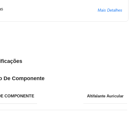
as
Mais Detalhes
ificações
o De Componente
DE COMPONENTE
Altifalante Auricular