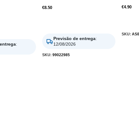
€
4.90
€
8.50
Ler Ma
Adicionar
SKU:
AS0
Previsão de entrega
:
 entrega
:
12/08/2026
SKU:
99022985