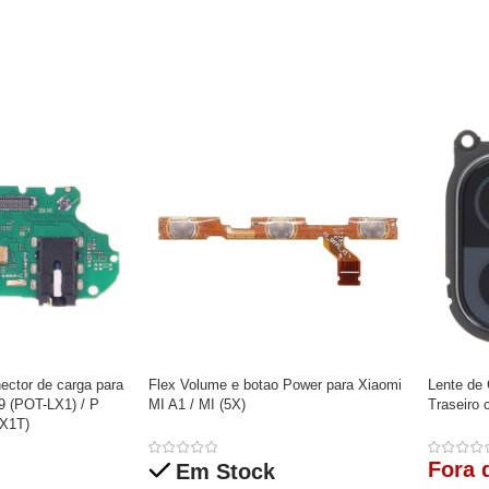
ector de carga para
Flex Volume e botao Power para Xiaomi
Lente de
9 (POT-LX1) / P
MI A1 / MI (5X)
Traseiro
X1T)
Fora 
Em Stock