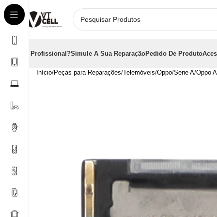
É Profissional?
Simule A Sua Reparação
Pedido De Produto
Aces
Início
Peças para Reparações
Telemóveis
Oppo
Serie A
Oppo A