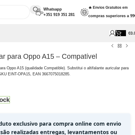
🔥 Envios Gratuitos em
Whatsapp
+351 919 351 281
compras superiores a 99
€
0.
ular para Oppo A15 – Compatível
ra Oppo A15 (qualidade Compatible). Substitui o altifalante auricular para
 SKU EINT-OPA15, EAN 3667075018285.
ock
duto exclusivo para compra online com envio
 são realizadas entregas, levantamentos ou