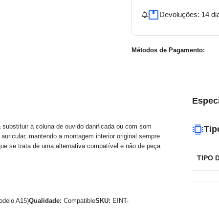
Devoluções: 14 di
Métodos de Pagamento:
Espec
 substituir a coluna de ouvido danificada ou com som
Tip
 auricular, mantendo a montagem interior original sempre
ue se trata de uma alternativa compatível e não de peça
TIPO 
delo A15)
Qualidade:
Compatible
SKU:
EINT-