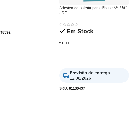
Adesivo de bateria para iPhone 5S / 5C
/ SE
is
Em Stock
98592
€
1.00
Adicionar
Previsão de entrega
:
12/08/2026
SKU:
81130437