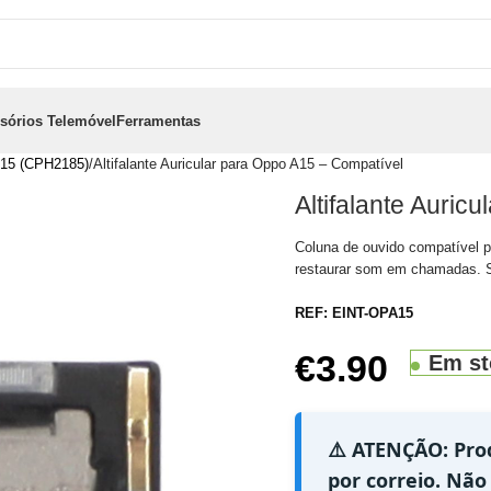
sórios Telemóvel
Ferramentas
15 (CPH2185)
Altifalante Auricular para Oppo A15 – Compatível
Altifalante Auric
Coluna de ouvido compatível pa
restaurar som em chamadas.
REF:
EINT-OPA15
€
3.90
Em st
⚠️ ATENÇÃO: Pro
por correio. Não