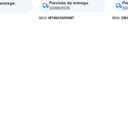
Previsão de entrega
:
Pr
 entrega
:
10/08/2026
10
SKU:
MT46036095MT
SKU:
DBX