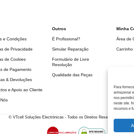
Outros
Minha C
s e Condições
É Profissional?
Área de C
cas de Privacidade
Simular Reparação
Carrinho
cas de Cookies
Formulário de Livre
Resolução
s de Pagamento
Qualidade das Peças
gas & Devoluções
Para fornec
tos e Apoio ao Cliente
armazenar e
nos permiti
 Nós
neste site. 
recursos e f
© VTcell Soluções Electrónicas - Todos os Direitos Reservados - 2018 
A