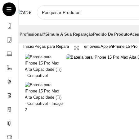
É Profissional?
Simule A Sua Reparação
Pedido De Produto
Aces
Início
Peças para Reparações
Telemóveis
Apple
iPhone 15 Pro
Clique para aumentar