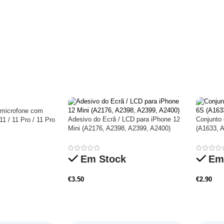
e microfone com
Adesivo do Ecrã / LCD para iPhone 12
Conjunto
11 / 11 Pro / 11 Pro
Mini (A2176, A2398, A2399, A2400)
(A1633, 
Em Stock
Em
€
3.50
€
2.90
Adicionar
Adicio