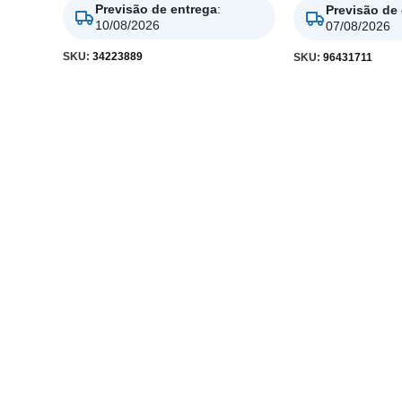
Previsão de entrega
:
Previsão de
10/08/2026
07/08/2026
SKU:
34223889
SKU:
96431711