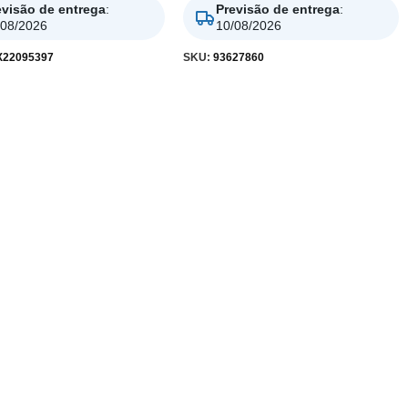
evisão de entrega
:
Previsão de entrega
:
/08/2026
10/08/2026
22095397
SKU:
93627860