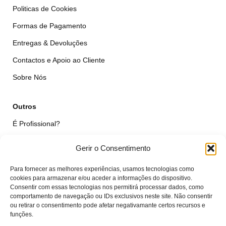
Politicas de Cookies
Formas de Pagamento
Entregas & Devoluções
Contactos e Apoio ao Cliente
Sobre Nós
Outros
É Profissional?
Simular Reparação
Gerir o Consentimento
Formulário de Livre Resolução
Para fornecer as melhores experiências, usamos tecnologias como
Qualidade das Peças
cookies para armazenar e/ou aceder a informações do dispositivo.
Consentir com essas tecnologias nos permitirá processar dados, como
comportamento de navegação ou IDs exclusivos neste site. Não consentir
Minha Conta
ou retirar o consentimento pode afetar negativamante certos recursos e
funções.
Área de Cliente