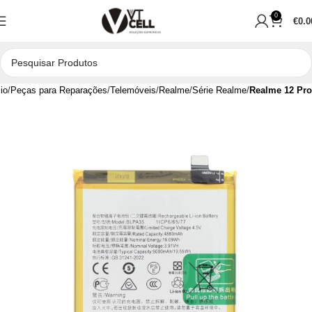
0
€
0.0
cio
Peças para Reparações
Telemóveis
Realme
Série Realme
Realme 12 Pro