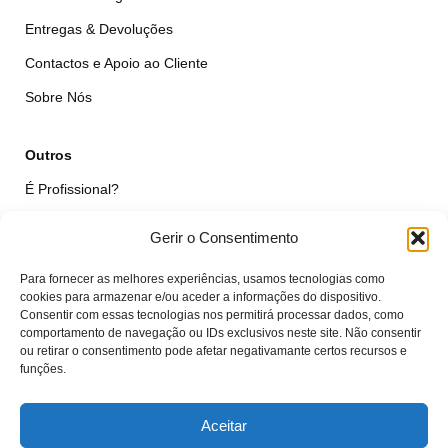
Entregas & Devoluções
Contactos e Apoio ao Cliente
Sobre Nós
Outros
É Profissional?
Simular Reparação
Gerir o Consentimento
Formulário de Livre Resolução
Para fornecer as melhores experiências, usamos tecnologias como
Qualidade das Peças
cookies para armazenar e/ou aceder a informações do dispositivo.
Consentir com essas tecnologias nos permitirá processar dados, como
comportamento de navegação ou IDs exclusivos neste site. Não consentir
Minha Conta
ou retirar o consentimento pode afetar negativamante certos recursos e
funções.
Área de Cliente
Carrinho
Aceitar