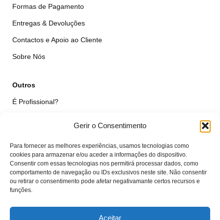
Formas de Pagamento
Entregas & Devoluções
Contactos e Apoio ao Cliente
Sobre Nós
Outros
É Profissional?
Simular Reparação
Gerir o Consentimento
Formulário de Livre Resolução
Para fornecer as melhores experiências, usamos tecnologias como
Qualidade das Peças
cookies para armazenar e/ou aceder a informações do dispositivo.
Consentir com essas tecnologias nos permitirá processar dados, como
comportamento de navegação ou IDs exclusivos neste site. Não consentir
Minha Conta
ou retirar o consentimento pode afetar negativamante certos recursos e
funções.
Área de Cliente
Carrinho
Aceitar