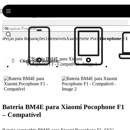
0
Login / Registar
€
0.00
io
Peças para Reparações
Telemóveis
Xiaomi
Série Poco
Pocophone F1
Clique para aumentar
Bateria BM4E para Xiaomi Pocophone F1
– Compatível