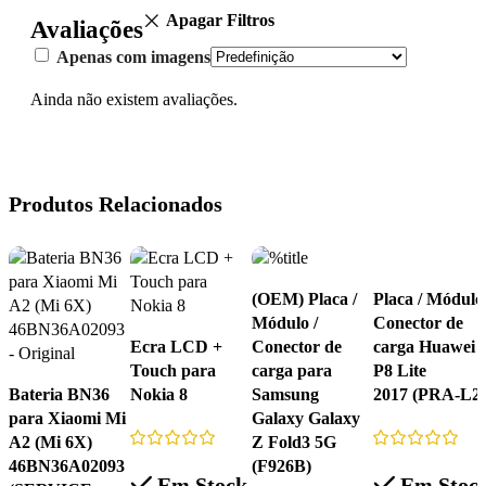
Apagar Filtros
Avaliações
Apenas com imagens
Ainda não existem avaliações.
Produtos Relacionados
(OEM) Placa /
Placa / Módulo 
Módulo /
Conector de
Ecra LCD +
Conector de
carga Huawei
Touch para
carga para
P8 Lite
Bateria BN36
Nokia 8
Samsung
2017 (PRA-L21
para Xiaomi Mi
Galaxy Galaxy
A2 (Mi 6X)
Z Fold3 5G
46BN36A02093
(F926B)
Em Stock
Em Stoc