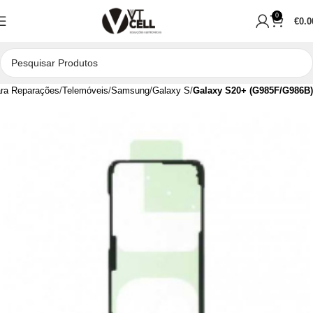
0
€
0.0
ra Reparações
Telemóveis
Samsung
Galaxy S
Galaxy S20+ (G985F/G986B)