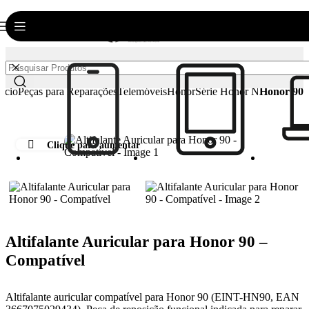
0
€
0.00
nício
Peças para Reparações
Telemóveis
Honor
Série Honor N
Honor 90
Clique para aumentar
Altifalante Auricular para Honor 90 –
Compatível
Altifalante auricular compatível para Honor 90 (EINT-HN90, EAN