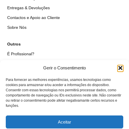
Entregas & Devoluções
Contactos e Apoio ao Cliente
Sobre Nós
Outros
É Profissional?
Simular Reparação
Gerir o Consentimento
Formulário de Livre Resolução
Para fornecer as melhores experiências, usamos tecnologias como
Qualidade das Peças
cookies para armazenar e/ou aceder a informações do dispositivo.
Consentir com essas tecnologias nos permitirá processar dados, como
comportamento de navegação ou IDs exclusivos neste site. Não consentir
Minha Conta
ou retirar o consentimento pode afetar negativamante certos recursos e
funções.
Área de Cliente
Carrinho
Aceitar