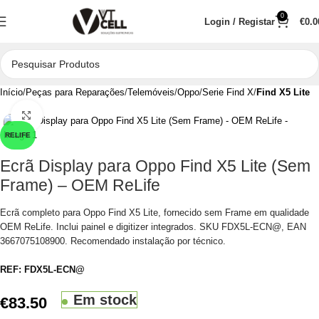
0
Login / Registar
€
0.0
Início
Peças para Reparações
Telemóveis
Oppo
Serie Find X
Find X5 Lite
Clique para aumentar
RELIFE
Ecrã Display para Oppo Find X5 Lite (Sem
Frame) – OEM ReLife
Ecrã completo para Oppo Find X5 Lite, fornecido sem Frame em qualidade
OEM ReLife. Inclui painel e digitizer integrados. SKU FDX5L-ECN@, EAN
3667075108900. Recomendado instalação por técnico.
REF:
FDX5L-ECN@
Em stock
€
83.50