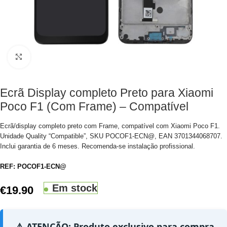
Clique para aumentar
Ecrã Display completo Preto para Xiaomi
Poco F1 (Com Frame) – Compatível
Ecrã/display completo preto com Frame, compatível com Xiaomi Poco F1.
Unidade Quality “Compatible”, SKU POCOF1-ECN@, EAN 3701344068707.
Inclui garantia de 6 meses. Recomenda-se instalação profissional.
REF:
POCOF1-ECN@
Em stock
€
19.90
⚠️ ATENÇÃO: Produto exclusivo para compra