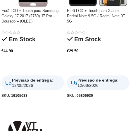
Ecrã LCD + Touch para Samsung
Ecrã LCD + Touch para Xiaomi
Galaxy J7 2017 (J730) J7 Pro –
Redmi Note 9 5G / Redmi Note 9T
Dourado – (OLED)
5G
Em Stock
Em Stock
€
44.90
€
29.50
Adicionar
Adicionar
Previsão de entrega
:
Previsão de entrega
:
12/08/2026
12/08/2026
SKU:
16105033
SKU:
05806930