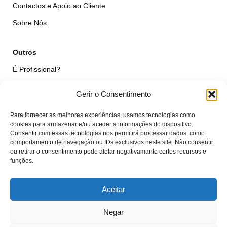
Contactos e Apoio ao Cliente
Sobre Nós
Outros
É Profissional?
Simular Reparação
Gerir o Consentimento
Formulário de Livre Resolução
Para fornecer as melhores experiências, usamos tecnologias como
Qualidade das Peças
cookies para armazenar e/ou aceder a informações do dispositivo.
Consentir com essas tecnologias nos permitirá processar dados, como
comportamento de navegação ou IDs exclusivos neste site. Não consentir
Minha Conta
ou retirar o consentimento pode afetar negativamante certos recursos e
funções.
Área de Cliente
Carrinho
Aceitar
Negar
© VTcell Soluções Electrónicas - Todos os Direitos Reservados - 2018 -
2025