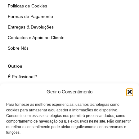
Politicas de Cookies
Formas de Pagamento
Entregas & Devoluções
Contactos e Apoio ao Cliente
Sobre Nós
Outros
É Profissional?
Simular Reparação
Gerir o Consentimento
Formulário de Livre Resolução
Para fornecer as melhores experiências, usamos tecnologias como
Qualidade das Peças
cookies para armazenar e/ou aceder a informações do dispositivo.
Consentir com essas tecnologias nos permitirá processar dados, como
comportamento de navegação ou IDs exclusivos neste site. Não consentir
Minha Conta
ou retirar o consentimento pode afetar negativamante certos recursos e
funções.
Área de Cliente