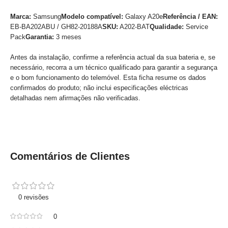
Marca:
Samsung
Modelo compatível:
Galaxy A20e
Referência / EAN:
EB-BA202ABU / GH82-20188A
SKU:
A202-BAT
Qualidade:
Service
Pack
Garantia:
3 meses
Antes da instalação, confirme a referência actual da sua bateria e, se
necessário, recorra a um técnico qualificado para garantir a segurança
e o bom funcionamento do telemóvel. Esta ficha resume os dados
confirmados do produto; não inclui especificações eléctricas
detalhadas nem afirmações não verificadas.
Comentários de Clientes
0 revisões
0