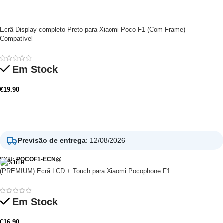
Ecrã Display completo Preto para Xiaomi Poco F1 (Com Frame) –
Compatível
Em Stock
€
19.90
Adicionar
Previsão de entrega
:
12/08/2026
SKU:
POCOF1-ECN@
(PREMIUM) Ecrã LCD + Touch para Xiaomi Pocophone F1
Em Stock
€
16.90