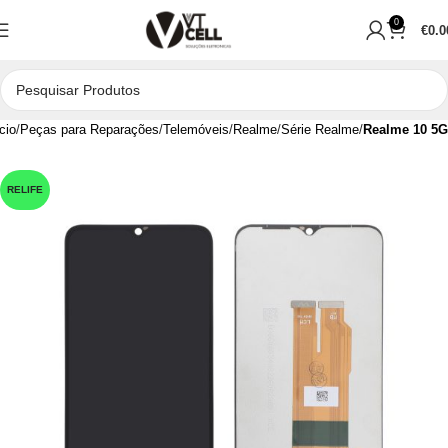
0
€
0.0
cio
Peças para Reparações
Telemóveis
Realme
Série Realme
Realme 10 5G
RELIFE