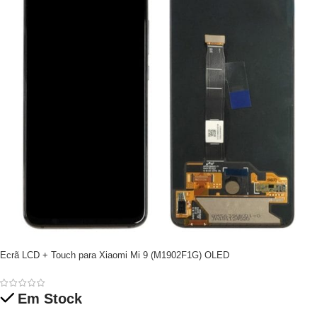
Ecrã LCD + Touch para Xiaomi Mi 9 (M1902F1G) OLED
Em Stock