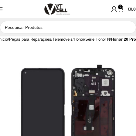
0
€
0.0
nício
Peças para Reparações
Telemóveis
Honor
Série Honor N
Honor 20 Pro