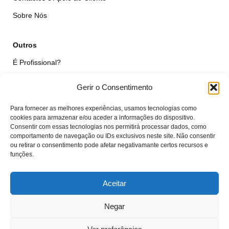
Sobre Nós
Outros
É Profissional?
Simular Reparação
Gerir o Consentimento
Formulário de Livre Resolução
Para fornecer as melhores experiências, usamos tecnologias como
Qualidade das Peças
cookies para armazenar e/ou aceder a informações do dispositivo.
Consentir com essas tecnologias nos permitirá processar dados, como
comportamento de navegação ou IDs exclusivos neste site. Não consentir
Minha Conta
ou retirar o consentimento pode afetar negativamante certos recursos e
funções.
Área de Cliente
Carrinho
Aceitar
Negar
© VTcell Soluções Electrónicas - Todos os Direitos Reservados - 2018 -
2025