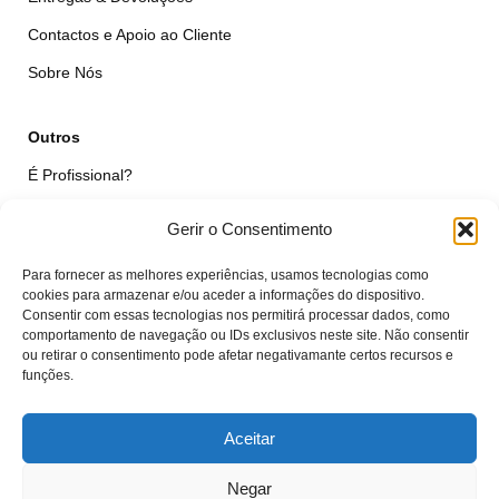
Contactos e Apoio ao Cliente
Sobre Nós
Outros
É Profissional?
Simular Reparação
Gerir o Consentimento
Formulário de Livre Resolução
Para fornecer as melhores experiências, usamos tecnologias como
Qualidade das Peças
cookies para armazenar e/ou aceder a informações do dispositivo.
Consentir com essas tecnologias nos permitirá processar dados, como
comportamento de navegação ou IDs exclusivos neste site. Não consentir
Minha Conta
ou retirar o consentimento pode afetar negativamante certos recursos e
funções.
Área de Cliente
Carrinho
Aceitar
Negar
© VTcell Soluções Electrónicas - Todos os Direitos Reservados - 2018 -