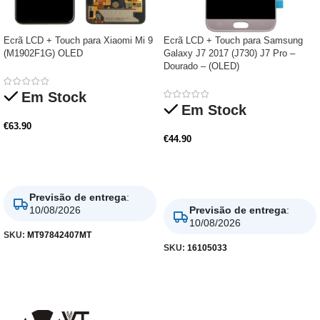
Ecrã LCD + Touch para Xiaomi Mi 9
Ecrã LCD + Touch para Samsung
(M1902F1G) OLED
Galaxy J7 2017 (J730) J7 Pro –
Dourado – (OLED)
Em Stock
Em Stock
€
63.90
€
44.90
Adicionar
Adicionar
Previsão de entrega
:
10/08/2026
Previsão de entrega
:
10/08/2026
SKU:
MT97842407MT
SKU:
16105033