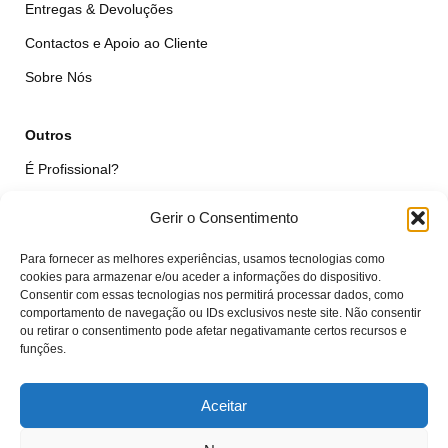
Entregas & Devoluções
Contactos e Apoio ao Cliente
Sobre Nós
Outros
É Profissional?
Simular Reparação
Gerir o Consentimento
Formulário de Livre Resolução
Para fornecer as melhores experiências, usamos tecnologias como
Qualidade das Peças
cookies para armazenar e/ou aceder a informações do dispositivo.
Consentir com essas tecnologias nos permitirá processar dados, como
comportamento de navegação ou IDs exclusivos neste site. Não consentir
Minha Conta
ou retirar o consentimento pode afetar negativamante certos recursos e
funções.
Área de Cliente
Carrinho
Aceitar