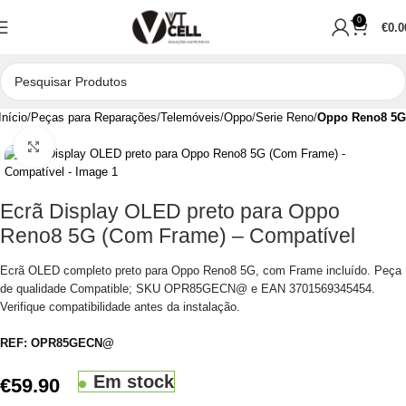
0
€
0.0
Início
Peças para Reparações
Telemóveis
Oppo
Serie Reno
Oppo Reno8 5G
Clique para aumentar
Ecrã Display OLED preto para Oppo
Reno8 5G (Com Frame) – Compatível
Ecrã OLED completo preto para Oppo Reno8 5G, com Frame incluído. Peça
de qualidade Compatible; SKU OPR85GECN@ e EAN 3701569345454.
Verifique compatibilidade antes da instalação.
REF:
OPR85GECN@
Em stock
€
59.90