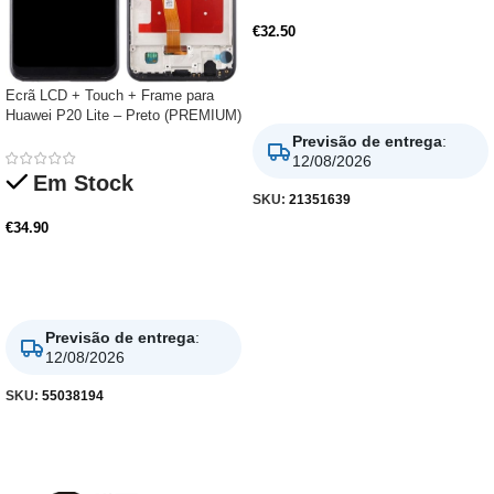
€
32.50
Adicionar
Ecrã LCD + Touch + Frame para
Huawei P20 Lite – Preto (PREMIUM)
Previsão de entrega
:
12/08/2026
Em Stock
SKU:
21351639
€
34.90
Adicionar
Previsão de entrega
:
12/08/2026
SKU:
55038194