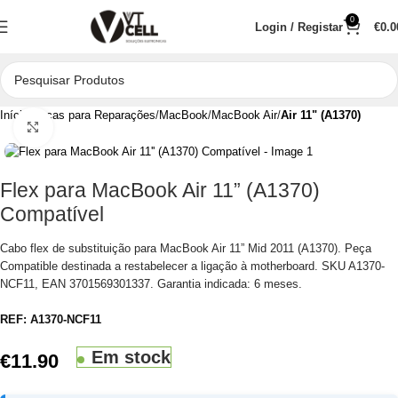
0
Login / Registar
€
0.0
Início
Peças para Reparações
MacBook
MacBook Air
Air 11" (A1370)
Clique para aumentar
Flex para MacBook Air 11” (A1370)
Compatível
Cabo flex de substituição para MacBook Air 11” Mid 2011 (A1370). Peça
Compatible destinada a restabelecer a ligação à motherboard. SKU A1370-
NCF11, EAN 3701569301337. Garantia indicada: 6 meses.
REF:
A1370-NCF11
Em stock
€
11.90