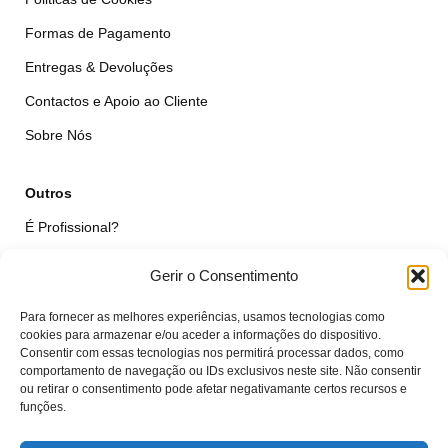
Formas de Pagamento
Entregas & Devoluções
Contactos e Apoio ao Cliente
Sobre Nós
Outros
É Profissional?
Simular Reparação
Gerir o Consentimento
Formulário de Livre Resolução
Para fornecer as melhores experiências, usamos tecnologias como
Qualidade das Peças
cookies para armazenar e/ou aceder a informações do dispositivo.
Consentir com essas tecnologias nos permitirá processar dados, como
comportamento de navegação ou IDs exclusivos neste site. Não consentir
Minha Conta
ou retirar o consentimento pode afetar negativamante certos recursos e
funções.
Área de Cliente