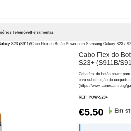
sórios Telemóvel
Ferramentas
alaxy S23 (S911)
Cabo Flex do Botão Power para Samsung Galaxy S23 / S
Cabo Flex do Bo
S23+ (S911B/S91
Cabo flex do botão power pa
para substituição do conjunt
(https://www..com/samsung/ga
REF:
POW-S23+
€
5.50
Em st