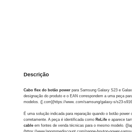
Descrição
Cabo flex do botão power
para Samsung Galaxy S23 e Galax
designação do produto e o EAN correspondem a uma peça para 
modelos. ([.com](https://www..com/samsung/galaxy-s/s23-s91
É uma solução indicada para reparação quando o botão power ou
corretamente. A peça é identificada como
ReLife
e aparece ta
cable
em fontes de venda técnicas para o mesmo modelo. ([l
(https://www.lapommediscount.com/nappe-bouton-power-samsu