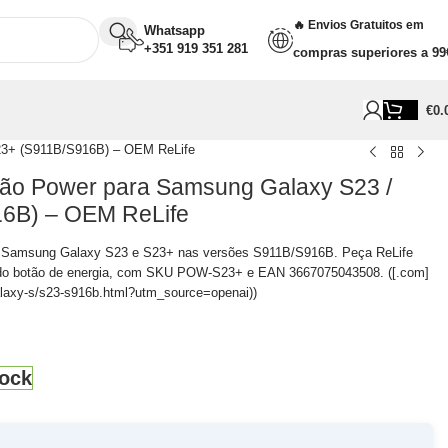
🔥 Envios Gratuitos em
Whatsapp
+351 919 351 281
compras superiores a 99
€
0.
23+ (S911B/S916B) – OEM ReLife
tão Power para Samsung Galaxy S23 /
6B) – OEM ReLife
ra Samsung Galaxy S23 e S23+ nas versões S911B/S916B. Peça ReLife
o do botão de energia, com SKU POW-S23+ e EAN 3667075043508. ([.com]
laxy-s/s23-s916b.html?utm_source=openai))
ock