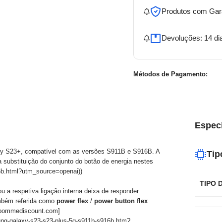
Produtos com Gar
Devoluções: 14 di
Métodos de Pagamento:
Espec
y S23+, compatível com as versões S911B e S916B. A
Tip
substituição do conjunto do botão de energia nestes
6b.html?utm_source=openai))
TIPO 
 a respetiva ligação interna deixa de responder
mbém referida como
power flex
/
power button flex
apommediscount.com]
ng-galaxy-s23-s23-plus-5g-s911b-s916b.htm?