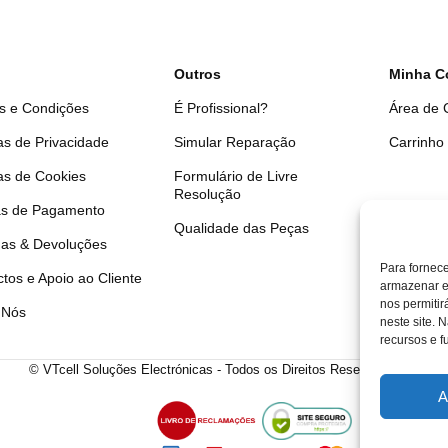
Outros
Minha C
s e Condições
É Profissional?
Área de C
cas de Privacidade
Simular Reparação
Carrinho
cas de Cookies
Formulário de Livre
Resolução
s de Pagamento
Qualidade das Peças
gas & Devoluções
Para fornec
tos e Apoio ao Cliente
armazenar e
nos permiti
 Nós
neste site. 
recursos e f
© VTcell Soluções Electrónicas - Todos os Direitos Reservados - 2018 
A