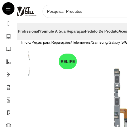
É Profissional?
Simule A Sua Reparação
Pedido De Produto
Aces
Início
Peças para Reparações
Telemóveis
Samsung
Galaxy S
G
RELIFE