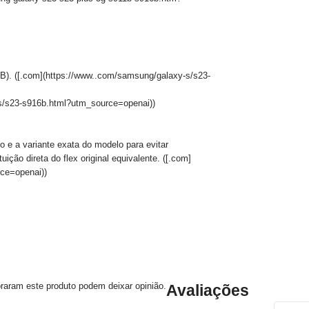
. ([.com](https://www..com/samsung/galaxy-s/s23-
s/s23-s916b.html?utm_source=openai))
 e a variante exata do modelo para evitar
ição direta do flex original equivalente. ([.com]
ce=openai))
raram este produto podem deixar opinião.
Avaliações