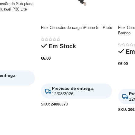
nexão da Sub-placa
Huawei P30 Lite
Flex Conector de carga iPhone 5 – Preto
Flex Cone
Branco
Em Stock
Em
€
6.00
€
6.00
Adicionar
 entrega
:
Adicio
Previsão de entrega
:
12/08/2026
Pr
12
SKU:
24086373
SKU:
306