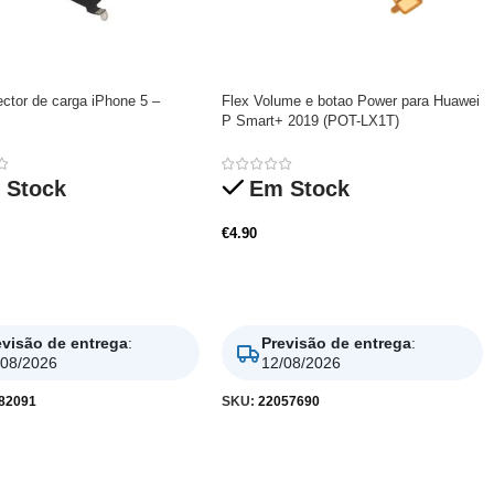
ctor de carga iPhone 5 –
Flex Volume e botao Power para Huawei
P Smart+ 2019 (POT-LX1T)
 Stock
Em Stock
€
4.90
nar
Adicionar
evisão de entrega
:
Previsão de entrega
:
/08/2026
12/08/2026
82091
SKU:
22057690