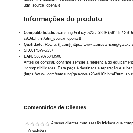
utm_source=openai))
Informações do produto
Compatibilidade:
Samsung Galaxy S23 / S23+ (S911B / S916B)
s916b.html?utm_source=openai))
Qualidade:
ReLife. ([.com](https://www..com/samsung/galaxy-
SKU:
POW-S23+
EAN:
3667075043508
Antes de comprar, confirme sempre a referência do equipamento
incompatibilidades. Esta peça é destinada a reparação e substitu
(https://www..com/samsung/galaxy-s/s23-s916b.html?utm_sour
Comentários de Clientes
Apenas clientes com sessão iniciada que comp
0 revisões