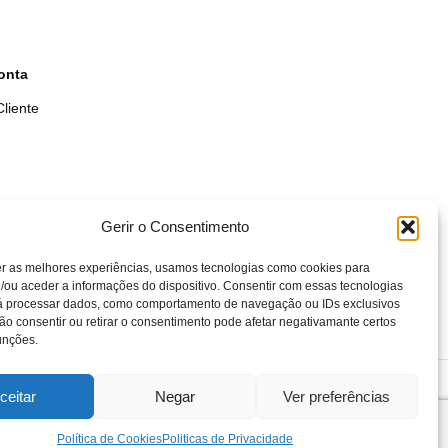
onta
liente
Gerir o Consentimento
er as melhores experiências, usamos tecnologias como cookies para
/ou aceder a informações do dispositivo. Consentir com essas tecnologias
rá processar dados, como comportamento de navegação ou IDs exclusivos
Não consentir ou retirar o consentimento pode afetar negativamante certos
unções.
- 2025
ceitar
Negar
Ver preferências
Política de Cookies
Politicas de Privacidade