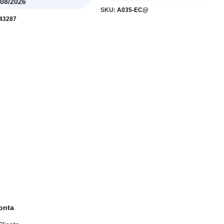
/08/2026
SKU:
A035-EC@
43287
onta