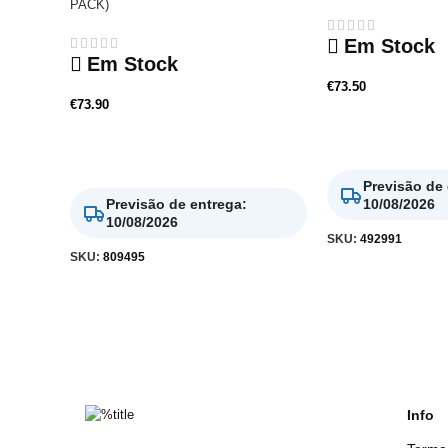
PACK)
Em Stock
Em Stock
€
73.50
€
73.90
Adicionar
Adicionar
Previsão de
Previsão de entrega
:
10/08/2026
10/08/2026
SKU:
492991
SKU:
809495
Info