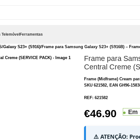
 Telemóvel
Ferramentas
S
Galaxy S23+ (S916)
Frame para Samsung Galaxy S23+ (S916B) – Fram
Frame para Sams
Central Creme 
Frame (Midframe) Cream par
SKU 621582, EAN GH96-15838
REF:
621582
€
46.90
Em 
⚠️ ATENÇÃO: Pro