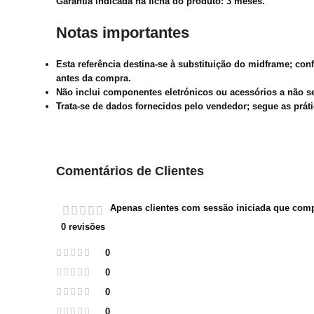
Garantia indicada na ficha do produto: 3 meses.
Notas importantes
Esta referência destina-se à substituição do midframe; co
antes da compra.
Não inclui componentes eletrónicos ou acessórios a não s
Trata-se de dados fornecidos pelo vendedor; segue as prátic
Comentários de Clientes
Apenas clientes com sessão iniciada que com
0 revisões
0
0
0
0