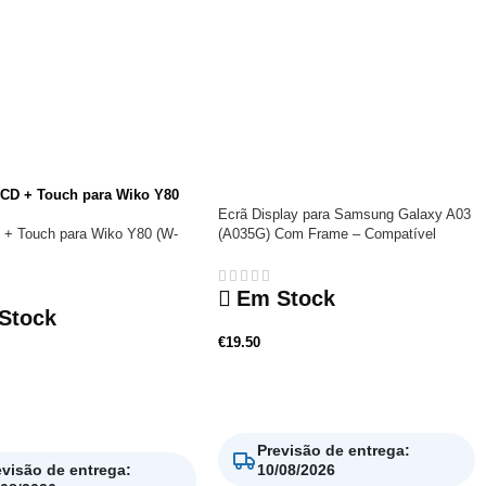
Ecrã Display para Samsung Galaxy A03
 + Touch para Wiko Y80 (W-
(A035G) Com Frame – Compatível
Em Stock
Stock
€
19.50
Adicionar
nar
Previsão de entrega
:
evisão de entrega
:
10/08/2026