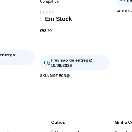
10
Compatível
SKU:
835
Em Stock
€
58.90
Adicionar
 entrega
:
Previsão de entrega
:
10/08/2026
SKU:
MI9T-ECN@
Outros
Minha C