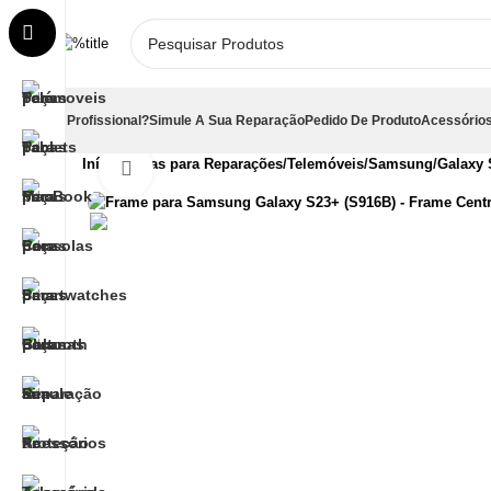
É Profissional?
Simule A Sua Reparação
Pedido De Produto
Acessórios
Início
Peças para Reparações
Telemóveis
Samsung
Galaxy 
Clique para aumentar