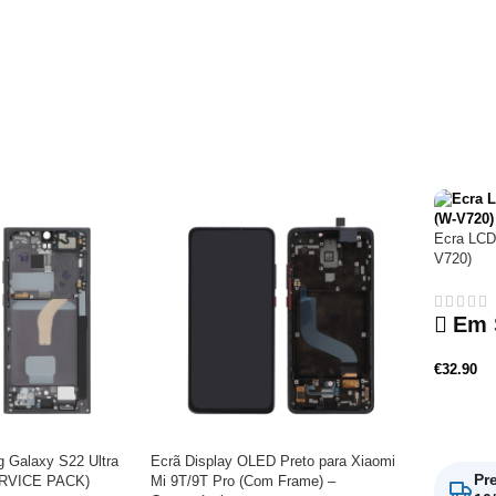
Ecra LCD
V720)
Em 
€
32.90
Adicio
 Galaxy S22 Ultra
Ecrã Display OLED Preto para Xiaomi
Pr
ERVICE PACK)
Mi 9T/9T Pro (Com Frame) –