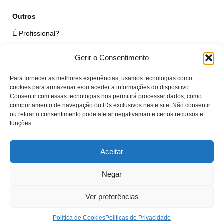
Outros
É Profissional?
Simular Reparação
Gerir o Consentimento
Formulário de Livre Resolução
Para fornecer as melhores experiências, usamos tecnologias como
Qualidade das Peças
cookies para armazenar e/ou aceder a informações do dispositivo.
Consentir com essas tecnologias nos permitirá processar dados, como
comportamento de navegação ou IDs exclusivos neste site. Não consentir
Minha Conta
ou retirar o consentimento pode afetar negativamante certos recursos e
funções.
Área de Cliente
Carrinho
Aceitar
Negar
© VTcell Soluções Electrónicas - Todos os Direitos Reservados - 2018 -
2025
Ver preferências
Política de Cookies
Politicas de Privacidade