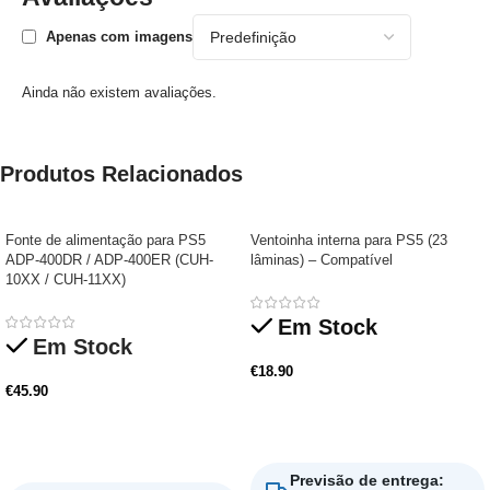
Apenas com imagens
Ainda não existem avaliações.
Produtos Relacionados
Fonte de alimentação para PS5
Ventoinha interna para PS5 (23
ADP-400DR / ADP-400ER (CUH-
lâminas) – Compatível
10XX / CUH-11XX)
Em Stock
Em Stock
€
18.90
€
45.90
Adicionar
Adicionar
Previsão de entrega
: