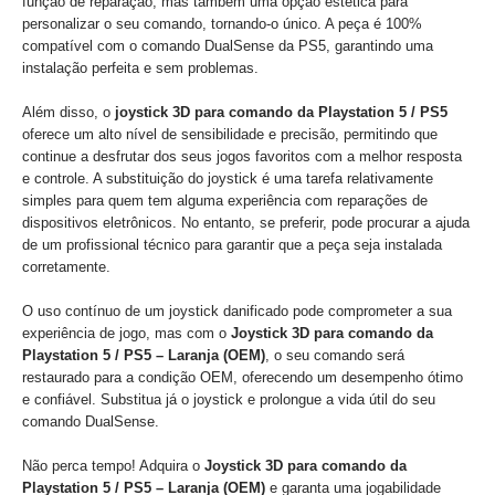
função de reparação, mas também uma opção estética para
personalizar o seu comando, tornando-o único. A peça é 100%
compatível com o comando DualSense da PS5, garantindo uma
instalação perfeita e sem problemas.
Além disso, o
joystick 3D para comando da Playstation 5 / PS5
oferece um alto nível de sensibilidade e precisão, permitindo que
continue a desfrutar dos seus jogos favoritos com a melhor resposta
e controle. A substituição do joystick é uma tarefa relativamente
simples para quem tem alguma experiência com reparações de
dispositivos eletrônicos. No entanto, se preferir, pode procurar a ajuda
de um profissional técnico para garantir que a peça seja instalada
corretamente.
O uso contínuo de um joystick danificado pode comprometer a sua
experiência de jogo, mas com o
Joystick 3D para comando da
Playstation 5 / PS5 – Laranja (OEM)
, o seu comando será
restaurado para a condição OEM, oferecendo um desempenho ótimo
e confiável. Substitua já o joystick e prolongue a vida útil do seu
comando DualSense.
Não perca tempo! Adquira o
Joystick 3D para comando da
Playstation 5 / PS5 – Laranja (OEM)
e garanta uma jogabilidade