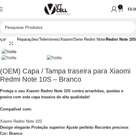
0
€
0.0
ças para Reparações
Telemóveis
Xiaomi
Serie Redmi Note
Redmi Note 10S
Clique para aumentar
(OEM) Capa / Tampa traseira para Xiaomi
Redmi Note 10S – Branco
Proteja o seu Xiaomi Redmi Note 10S contra arranhões, quedas e
poeira com esta capa traseira de alta qualidade!
Compatível com:
Xiaomi Redmi Note 10S
Design elegante
Proteção superior
Ajuste perfeito
Recortes precisos
Cor: Branco