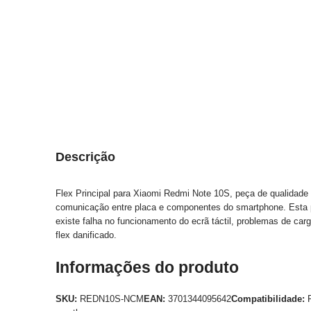
Descrição
Flex Principal para Xiaomi Redmi Note 10S, peça de qualidade 
comunicação entre placa e componentes do smartphone. Esta peç
existe falha no funcionamento do ecrã táctil, problemas de car
flex danificado.
Informações do produto
SKU:
REDN10S-NCM
EAN:
3701344095642
Compatibilidade:
R