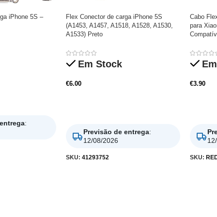
rga iPhone 5S –
Flex Conector de carga iPhone 5S
Cabo Fle
(A1453, A1457, A1518, A1528, A1530,
para Xia
A1533) Preto
Compatív
Em Stock
Em
€
6.00
€
3.90
Adicionar
Adicio
 entrega
:
Previsão de entrega
:
Pr
12/08/2026
12
SKU:
41293752
SKU:
RE