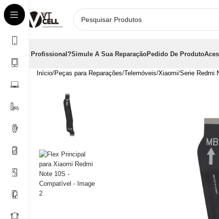
É Profissional?
Simule A Sua Reparação
Pedido De Produto
Aces
Início
Peças para Reparações
Telemóveis
Xiaomi
Serie Redmi 