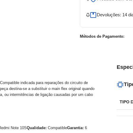
Devoluções: 14 di
Métodos de Pagamento:
Espec
Compatible indicada para reparações do circuito de
Tip
a destina‑se a substituir o main flex original quando
ga, ou intermitências de ligação causadas por um cabo
TIPO 
edmi Note 10S
Qualidade:
Compatible
Garantia:
6