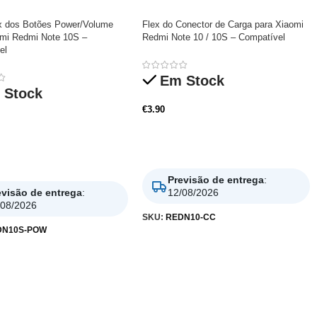
x dos Botões Power/Volume
Flex do Conector de Carga para Xiaomi
omi Redmi Note 10S –
Redmi Note 10 / 10S – Compatível
el
Em Stock
 Stock
€
3.90
Adicionar
nar
Previsão de entrega
:
evisão de entrega
:
12/08/2026
/08/2026
SKU:
REDN10-CC
DN10S-POW