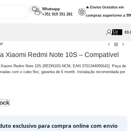
🔥 Envios Gratuitos em
Whatsapp
+351 919 351 281
compras superiores a 99
€
0.
el
ara Xiaomi Redmi Note 10S – Compatível
ara Xiaomi Redmi Note 10S (REDN10S-NCM, EAN 3701344095642). Peça de
ionadas com o cabo flex; garantia de 6 month. Instalação recomendada por
ock
duto exclusivo para compra online com envio