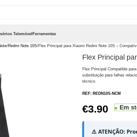
sórios Telemóvel
Ferramentas
Note
Redmi Note 10S
Flex Principal para Xiaomi Redmi Note 10S – Compatív
Flex Principal p
Flex Principal Compatible p
substituição para falhas relac
técnico.
REF:
REDN10S-NCM
€
3.90
Em st
⚠️ ATENÇÃO: Pro