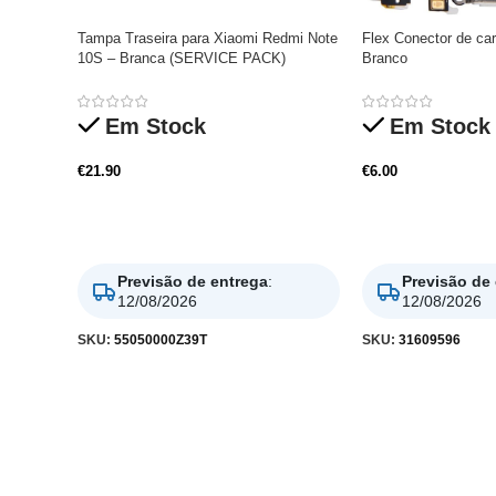
Tampa Traseira para Xiaomi Redmi Note
Flex Conector de ca
10S – Branca (SERVICE PACK)
Branco
Em Stock
Em Stock
€
21.90
€
6.00
Adicionar
Adicionar
Previsão de entrega
:
Previsão de
12/08/2026
12/08/2026
SKU:
55050000Z39T
SKU:
31609596