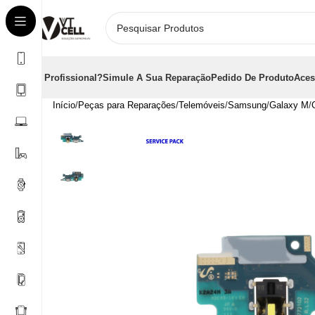
É Profissional?
Simule A Sua Reparação
Pedido De Produto
Aces
Início
Peças para Reparações
Telemóveis
Samsung
Galaxy M