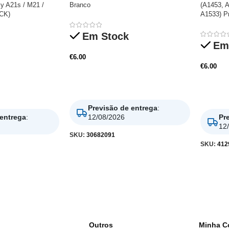
y A21s / M21 /
Branco
(A1453, 
CK)
A1533) P
Em Stock
Em
€
6.00
€
6.00
Adicionar
Adicio
Previsão de entrega
:
 entrega
:
12/08/2026
Pr
12
SKU:
30682091
SKU:
412
Outros
Minha C