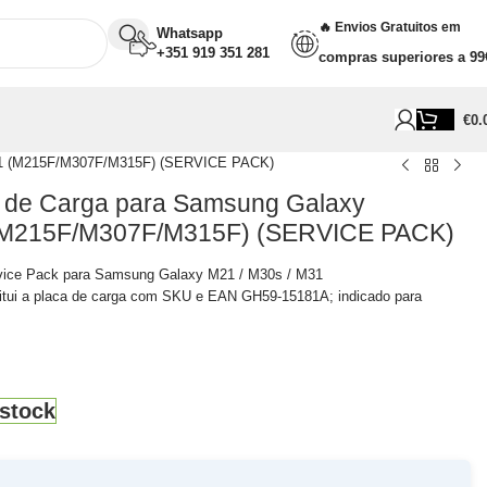
🔥 Envios Gratuitos em
Whatsapp
+351 919 351 281
compras superiores a 99
€
0.
M31 (M215F/M307F/M315F) (SERVICE PACK)
r de Carga para Samsung Galaxy
M215F/M307F/M315F) (SERVICE PACK)
rvice Pack para Samsung Galaxy M21 / M30s / M31
tui a placa de carga com SKU e EAN GH59-15181A; indicado para
stock