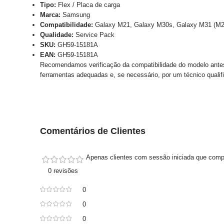
Tipo:
Flex / Placa de carga
Marca:
Samsung
Compatibilidade:
Galaxy M21, Galaxy M30s, Galaxy M31 (M2
Qualidade:
Service Pack
SKU:
GH59-15181A
EAN:
GH59-15181A
Recomendamos verificação da compatibilidade do modelo antes 
ferramentas adequadas e, se necessário, por um técnico qualif
Comentários de Clientes
Apenas clientes com sessão iniciada que comp
0 revisões
0
0
0