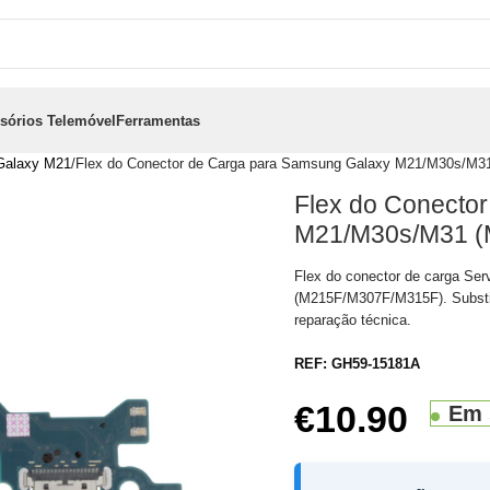
sórios Telemóvel
Ferramentas
Galaxy M21
Flex do Conector de Carga para Samsung Galaxy M21/M30s/
Flex do Conecto
M21/M30s/M31 (
Flex do conector de carga Se
(M215F/M307F/M315F). Substi
reparação técnica.
REF:
GH59-15181A
€
10.90
Em 