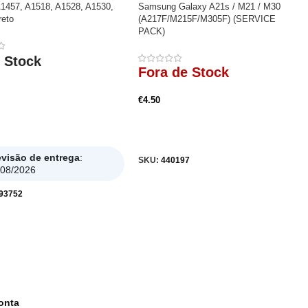
A1457, A1518, A1528, A1530,
Samsung Galaxy A21s / M21 / M30
reto
(A217F/M215F/M305F) (SERVICE
PACK)
 Stock
Fora de Stock
€
4.50
nar
Ler Mais
evisão de entrega
:
SKU:
440197
/08/2026
93752
onta