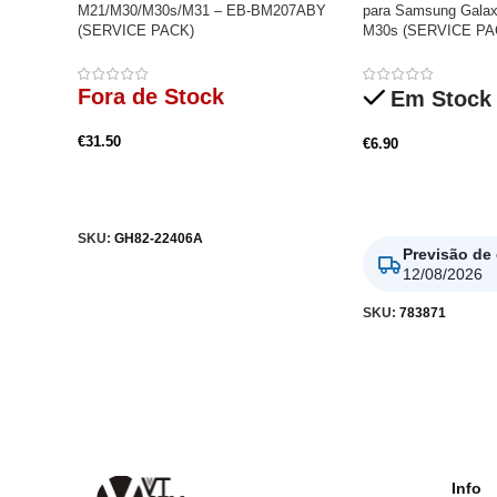
M21/M30/M30s/M31 – EB-BM207ABY
para Samsung Galax
(SERVICE PACK)
M30s (SERVICE PA
Fora de Stock
Em Stock
€
31.50
€
6.90
Ler Mais
Adicionar
SKU:
GH82-22406A
Previsão de
12/08/2026
SKU:
783871
Info